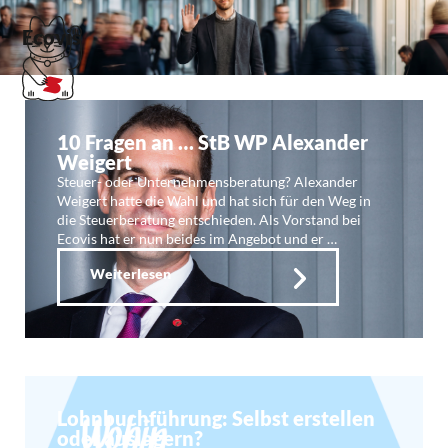
Ecovis
10 Fragen an … StB WP Alexander
Weigert
Steuer- oder Unternehmensberatung? Alexander
Weigert hatte die Wahl und hat sich für den Weg in
die Steuerberatung entschieden. Als Vorstand bei
Ecovis hat er nun beides im Angebot und er …
Weiterlesen
Lohnbuchführung: Selbst erstellen
oder auslagern?