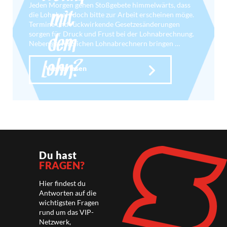
Jeden Morgen gehen Stoßgebete himmelwärts, dass
die Lohnkraft doch bitte zur Arbeit erscheinen möge.
Termine und rückwirkende Gesetzesänderungen
sorgen für Druck und Frust bei der Lohnabrechnung.
Neben gewerblichen Lohnabrechnern bringen …
Weiterlesen
Du hast
FRAGEN?
Hier findest du
Antworten auf die
wichtigsten Fragen
rund um das VIP-
Netzwerk,