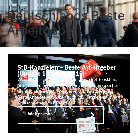
Deutschlands Beste
Arbeitgeber
StB-Kanzleien – Beste Arbeitgeber
(Update 13. März 2015)
Wenn es darum geht, mit dem eigenen Betriebsklima
öffentlich zu punkten, kann eine Auszeichnung sicher
nicht schaden. Beim Wettbewerb „Deutschlands
Beste Arbeitgeber“ haben auch StB-Kanzleien gut
abgeschnitten. Ich habe mich …
Weiterlesen