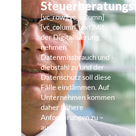
Steuerberatungs
[vc_row][vc_column]
[vc_column_text]Mit
der Digitalisierung
nehmen
Datenmissbrauch und -
diebstahl zu und der
Datenschutz soll diese
Fälle eindämmen. Auf
Unternehmen kommen
daher höhere
Anforderungen zu –
auch auf