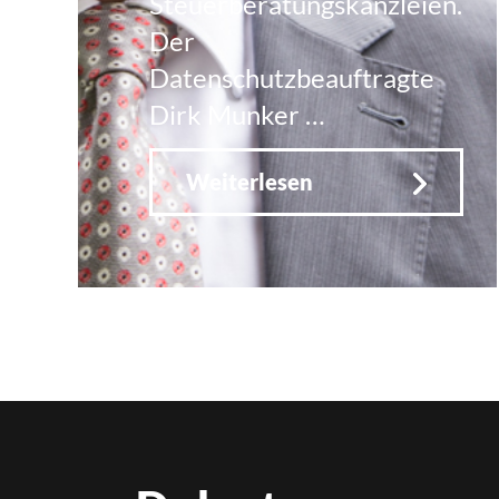
Steuerberatungskanzleien.
Der
Datenschutzbeauftragte
Dirk Munker …
Weiterlesen