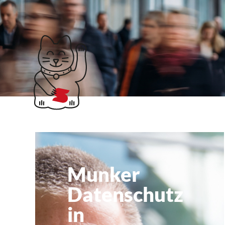
Klubticket buchen
Datenschutzbeauft
Munker
Datenschutz
in