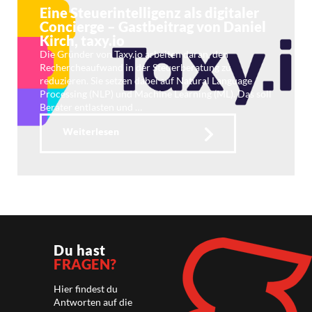
Eine Steuerintelligenz als digitaler
Concierge – Gastbeitrag von Daniel
Kirch, taxy.io
Die Gründer von Taxy.io arbeiten daran, den
Rechercheaufwand in der Steuerberatung zu
reduzieren. Sie setzen dabei auf Natural Language
Processing (NLP) und Machine Learning (ML). Das soll
Berater entlasten und …
Weiterlesen
Du hast
FRAGEN?
Hier findest du
Antworten auf die