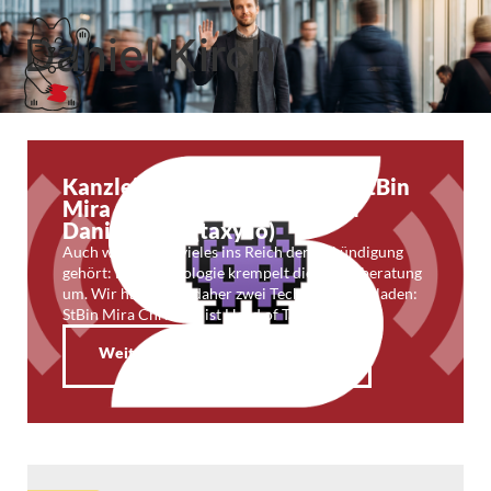
Daniel Kirch
Kanzleifunk 79: Techno! Mit StBin
Mira Christian (taxfix.de) und
Daniel Kirch (taxy.io)
Auch wenn noch vieles ins Reich der Ankündigung
gehört: Die Technologie krempelt die Steuerberatung
um. Wir haben uns daher zwei Techniker eingeladen:
StBin Mira Christian ist Head of Tax bei …
Weiterlesen