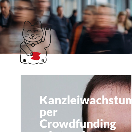
Klubticket buchen
Carsten Bischof
Kanzleiwachstu
per
Crowdfunding