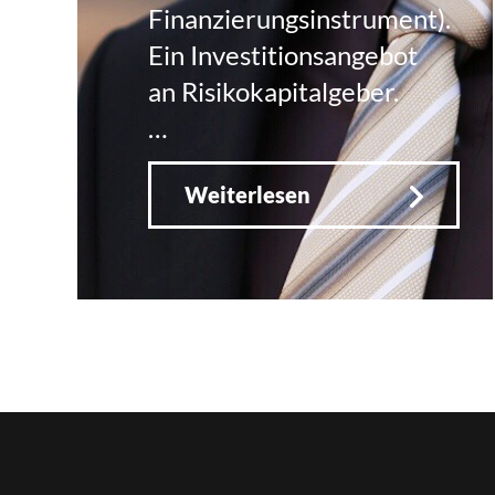
Finanzierungsinstrument).
Ein Investitionsangebot
an Risikokapitalgeber.
…
Weiterlesen