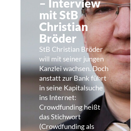
– Interview
mit StB
Christian
Bröder
StB Christian Bröder
will mit seiner jungen
Kanzlei wachsen. Doch
anstatt zur Bank führt
in seine Kapitalsuche
ins Internet:
Crowdfunding heißt
das Stichwort
(Crowdfunding als