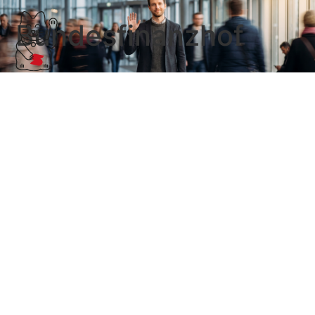
Bundesfinanzhof
Grußwort Rudolf Mellinghoff auf
dem StB-Kongress 2014
[soundcloud
url=“https://api.soundcloud.com/tracks/150558653″
params=“auto_play=false&hide_related=false&visual=true“
width=“100%“ height=“300″ iframe=“true“ /]
Mangelnder Eifer an der einen, falscher Eifer an der
anderen Stelle der Steuerpolitik. So lässt sich das
Grußwort von BFH-Präsident Rudolf Mellinghoff auf
…
Weiterlesen