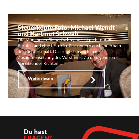
Steuerköpfe Foto: Michael Wendt
und Hartmut Schwab
Die Münchener Steuerfachtagung ist nicht nur im
Berufsstand eine feste Größe, sondern auch innerhalb
der Richterschaft. Das zeigt sich auch in der
Zusammensetzung des Vorstands: Zu dem gehören
Vorsitzender Richter …
Weiterlesen
Du hast
FRAGEN?