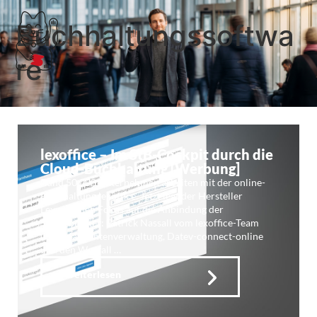
Buchhaltungssoftwa
re
lexoffice – Im StB-Cockpit durch die
Cloud-Buchhaltung [Werbung]
Rund 50.000 Unternehmen arbeiten mit der online-
Buchhaltung lexoffice. Jetzt legt der Hersteller
Lexware den Fokus auf die Anbindung der
Steuerberater: Patrick Nassall vom lexoffice-Team
über Mandantenverwaltung, Datev-connect-online
und den Wegfall …
Weiterlesen