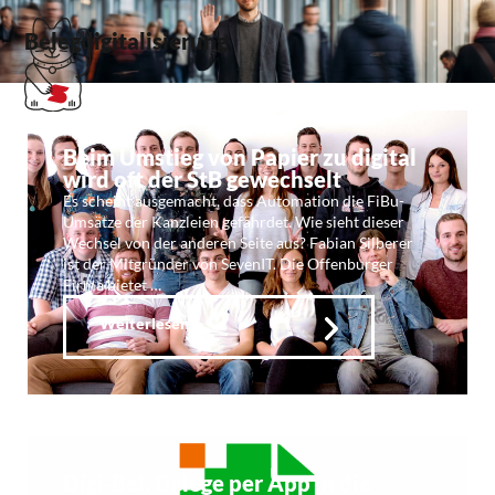
Belegdigitalisierung
Beim Umstieg von Papier zu digital
wird oft der StB gewechselt
Es scheint ausgemacht, dass Automation die FiBu-
Umsätze der Kanzleien gefährdet. Wie sieht dieser
Wechsel von der anderen Seite aus? Fabian Silberer
ist der Mitgründer von SevenIT. Die Offenburger
Firma bietet …
Weiterlesen
Digi-Bel: Belege per App in die