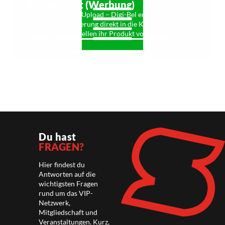
Datev-Welt (Werbung)
Per App und per Upload – Digi-Bel ermöglicht die
digitale Beleglieferung direkt in die Kanzleisoftware.
Die Entwickler stellen ihr Produkt vor. …
Weiterlesen
Du hast
FRAGEN?
Hier findest du
Antworten auf die
wichtigsten Fragen
rund um das VIP-
Netzwerk,
Mitgliedschaft und
Veranstaltungen. Kurz,