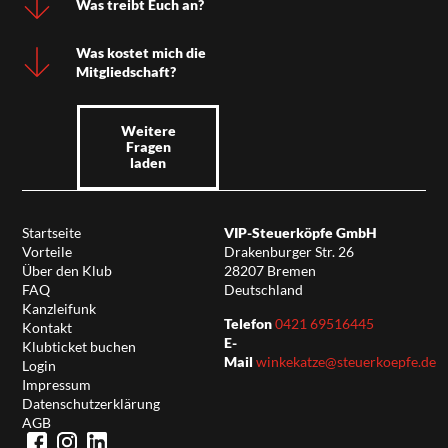
Was treibt Euch an?
Was kostet mich die
Mitgliedschaft?
Weitere
Fragen
laden
Startseite
VIP-Steuerköpfe GmbH
Vorteile
Drakenburger Str. 26
Über den Klub
28207 Bremen
FAQ
Deutschland
Kanzleifunk
Telefon
0421 69516445
Kontakt
E-
Klubticket buchen
Mail
winkekatze@steuerkoepfe.de
Login
Impressum
Datenschutzerklärung
AGB