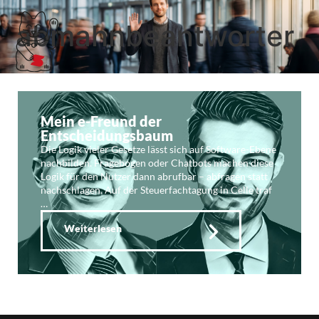
abmahnbeantworter
Mein e-Freund der
Entscheidungsbaum
Die Logik vieler Gesetze lässt sich auf Software-Ebene
nachbilden. Fragebogen oder Chatbots machen diese
Logik für den Nutzer dann abrufbar – abfragen statt
nachschlagen. Auf der Steuerfachtagung in Celle traf
…
Weiterlesen