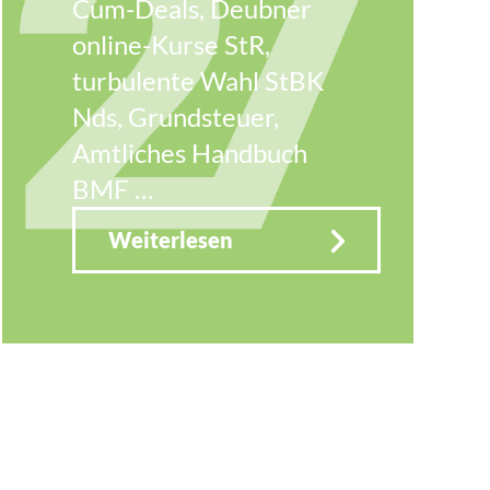
Cum-Deals, Deubner
online-Kurse StR,
turbulente Wahl StBK
Nds, Grundsteuer,
Amtliches Handbuch
BMF …
Weiterlesen