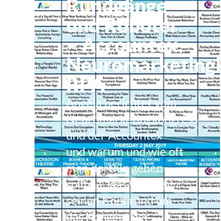
Rundgänge
und Roboter
– Accountex,
Neuromarketingk
RPA
Angela berichtet vom
Neuromarketingkongress
und der Accountex –
und warum und wie oft
man dorthin gehen
sollte. Claas versucht
seinen Kopf rund um
das Konzept der