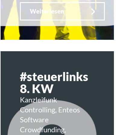
Weiterlesen
#steuerlinks
8. KW
Kanzleifunk
Controlling, Enteos
Software
Crowdfunding,