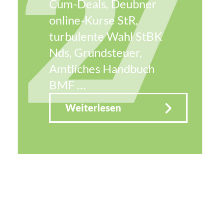
Cum-Deals, Deubner
online-Kurse StR,
turbulente Wahl StBK
Nds, Grundsteuer,
ongress,
Amtliches Handbuch
BMF …
Weiterlesen