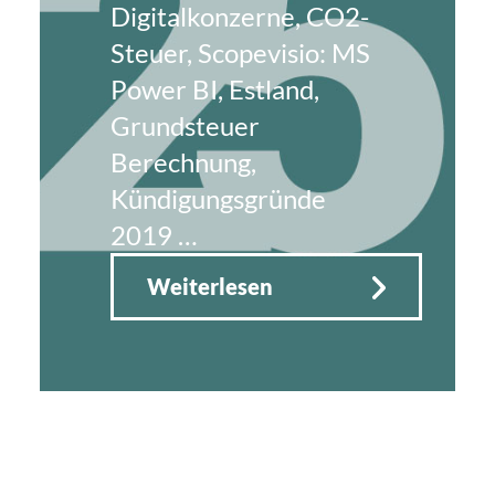
Digitalkonzerne, CO2-
Steuer, Scopevisio: MS
Power BI, Estland,
Grundsteuer
Berechnung,
Kündigungsgründe
2019 …
Weiterlesen