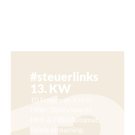
#steuerlinks
13. KW
10 Fragen an Katrin
Hiller, Datev knackt
Mrd. & FiBu-Automat,
Spiele streaming,