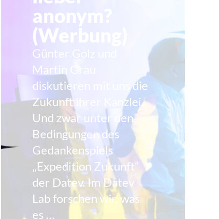
anonym?
(Werbung)
Günter Golz und
Martin Grau
diskutieren mit uns die
Zukunft ihrer Kanzlei.
Und zwar unter den
Bedingungen des
Gedankenspiels
„Expedition Zukunft“
der Datev. Im Datev
Lab forschen wir, was
es …