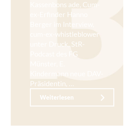
Kassenbons ade, Cum-
ex-Erfinder Hanno
Berger im Interview,
cum-ex-whistleblower
unter Druck, StR-
Podcast des FG
Münster, E.
Kindermann neue DAV-
Präsidentin, …
Weiterlesen