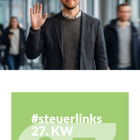
blockchain – Seite
#steuerlinks
27. KW