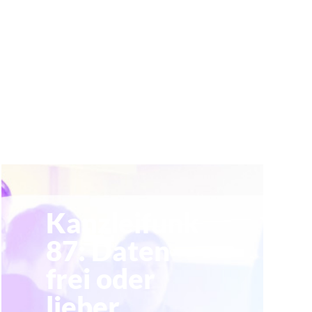
Kanzleifunk
87: Daten
frei oder
lieber