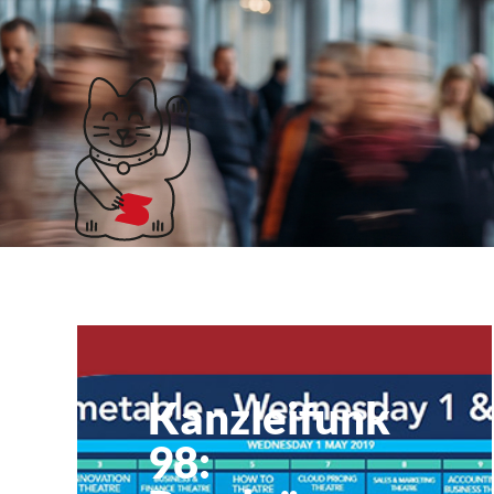
Klubticket buchen
Suchergebnisse für: 
3
Kanzleifunk
98: