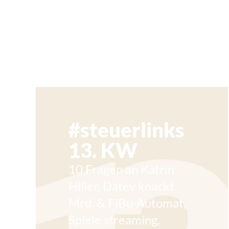
#steuerlinks
13. KW
10 Fragen an Katrin
Hiller, Datev knackt
Mrd. & FiBu-Automat,
Spiele streaming,