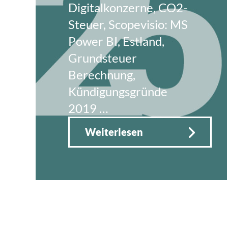
Digitalkonzerne, CO2-
Steuer, Scopevisio: MS
Power BI, Estland,
Grundsteuer
Berechnung,
Kündigungsgründe
2019 …
Weiterlesen