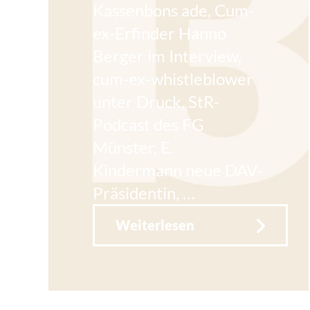
Kassenbons ade, Cum-
ex-Erfinder Hanno
Berger im Interview,
cum-ex-whistleblower
unter Druck, StR-
Podcast des FG
Münster, E.
Kindermann neue DAV-
Präsidentin, …
Weiterlesen