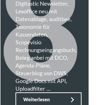
Digitastic Newsletter,
Lexoffice neu mit
Datenablage, auditbee,
Taxonomie für
Kassendaten,
Scopevisio
Rechnungseingangsbuch,
Beleg anbei mit DCO,
Agenda-Pläne,
Steuerblog von DWS,
Google Docs mit API,
Uploadfilter …
Weiterlesen