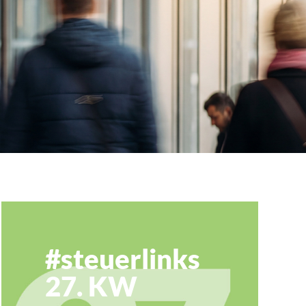
#steuerlinks
27. KW