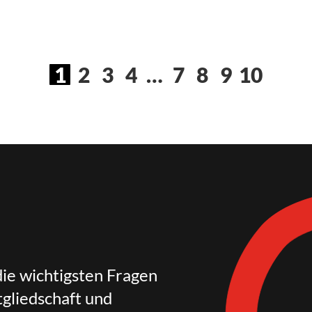
1
2
3
4
…
7
8
9
10
die wichtigsten Fragen
gliedschaft und