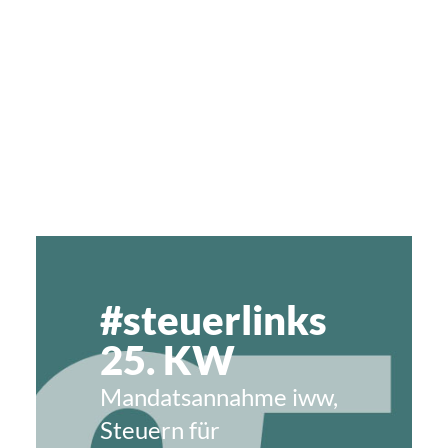
#steuerlinks
25. KW
Mandatsannahme iww,
Steuern für