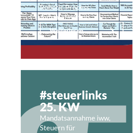
Robotic Process
Automation von …
Weiterlesen
#steuerlinks
25. KW
Mandatsannahme iww,
Steuern für