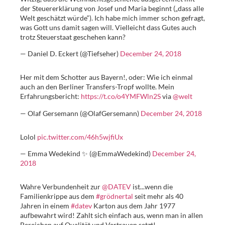
der Steuererklärung von Josef und Maria beginnt („dass alle
Welt geschätzt würde“). Ich habe mich immer schon gefragt,
was Gott uns damit sagen will. Vielleicht dass Gutes auch
trotz Steuerstaat geschehen kann?
— Daniel D. Eckert (@Tiefseher)
December 24, 2018
Her mit dem Schotter aus Bayern!, oder: Wie ich einmal
auch an den Berliner Transfers-Tropf wollte. Mein
Erfahrungsbericht:
https://t.co/o4YMFWln2S
via
@welt
— Olaf Gersemann (@OlafGersemann)
December 24, 2018
Lolol
pic.twitter.com/46h5wjfiUx
— Emma Wedekind ✨ (@EmmaWedekind)
December 24,
2018
Wahre Verbundenheit zur
@DATEV
ist...wenn die
Familienkrippe aus dem
#grödnertal
seit mehr als 40
Jahren in einem
#datev
Karton aus dem Jahr 1977
aufbewahrt wird! Zahlt sich einfach aus, wenn man in allen
Bereichen auf Qualität und Vertrauen setzt!