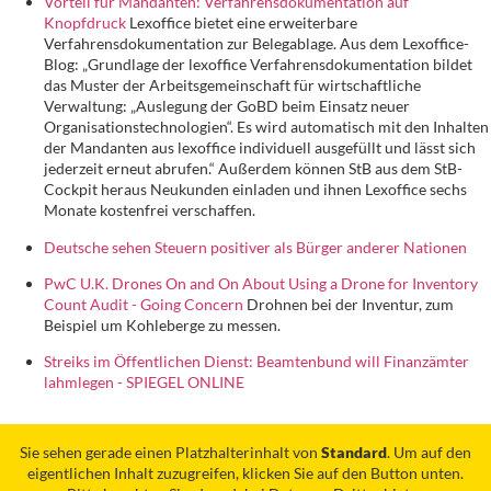
Vorteil für Mandanten: Verfahrensdokumentation auf
Knopfdruck
Lexoffice bietet eine erweiterbare
Verfahrensdokumentation zur Belegablage. Aus dem Lexoffice-
Blog: „Grundlage der lexoffice Verfahrensdokumentation bildet
das Muster der Arbeitsgemeinschaft für wirtschaftliche
Verwaltung: „Auslegung der GoBD beim Einsatz neuer
Organisationstechnologien“. Es wird automatisch mit den Inhalten
der Mandanten aus lexoffice individuell ausgefüllt und lässt sich
jederzeit erneut abrufen.“ Außerdem können StB aus dem StB-
Cockpit heraus Neukunden einladen und ihnen Lexoffice sechs
Monate kostenfrei verschaffen.
Deutsche sehen Steuern positiver als Bürger anderer Nationen
PwC U.K. Drones On and On About Using a Drone for Inventory
Count Audit - Going Concern
Drohnen bei der Inventur, zum
Beispiel um Kohleberge zu messen.
Streiks im Öffentlichen Dienst: Beamtenbund will Finanzämter
lahmlegen - SPIEGEL ONLINE
Sie sehen gerade einen Platzhalterinhalt von
Standard
. Um auf den
eigentlichen Inhalt zuzugreifen, klicken Sie auf den Button unten.