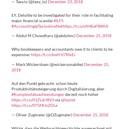
— Taxy.io (@taxy_io)
December 23, 2018
EY, Deloitte to be investigated for their role in facilitating
major financial scandal
#ILFS
#Accounting
@TaxJusticeNet
https://t.co/uN4EeF8WUt
— Abdul M Chowdhary (@abdulmc)
December 25, 2018
Why bookkeepers and accountants owe it to clients to be
expensive:
https://t.co/kwfrH7MxEr
— Mark Wickersham (@wickersonabike)
December 25,
2018
Auf den Punkt gebracht: schon heute
Produktivitätssteigerung durch Digitalisierung, aber
#Komplexitätsaufwendungen
derzeit noch höher
https://t.co/01ZLdrl8VS
via
@faznet
https://t.co/0T5MUzZDLe
— Oliver Zugmaier (@OZugmaier)
December 25, 2018
Witzig, dass die Weihnachtsgeschichte ausgerechnet mit