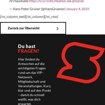
IV-Haushalte
https://t.co/1nRLHBabSm
via
@faznet
— Hans Peter Grüner (@HansGruener)
January 4, 2019
[/vc_column_text][/vc_column][/vc_row]
Zurück zur Übersicht
Du hast
FRAGEN?
Hier findest du
Antworten auf die
wichtigsten Fragen
rund um das VIP-
Netzwerk,
Mitgliedschaft und
Veranstaltungen. Kurz,
klar und auf den Punkt
– damit du schnell
weißt, was dich
erwartet.