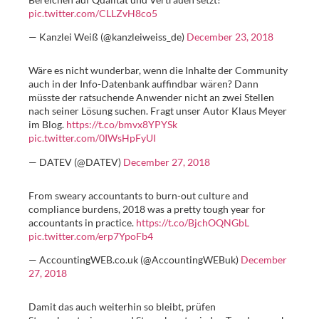
pic.twitter.com/CLLZvH8co5
— Kanzlei Weiß (@kanzleiweiss_de)
December 23, 2018
Wäre es nicht wunderbar, wenn die Inhalte der Community
auch in der Info-Datenbank auffindbar wären? Dann
müsste der ratsuchende Anwender nicht an zwei Stellen
nach seiner Lösung suchen. Fragt unser Autor Klaus Meyer
im Blog.
https://t.co/bmvx8YPYSk
pic.twitter.com/0IWsHpFyUI
— DATEV (@DATEV)
December 27, 2018
From sweary accountants to burn-out culture and
compliance burdens, 2018 was a pretty tough year for
accountants in practice.
https://t.co/BjchOQNGbL
pic.twitter.com/erp7YpoFb4
— AccountingWEB.co.uk (@AccountingWEBuk)
December
27, 2018
Damit das auch weiterhin so bleibt, prüfen