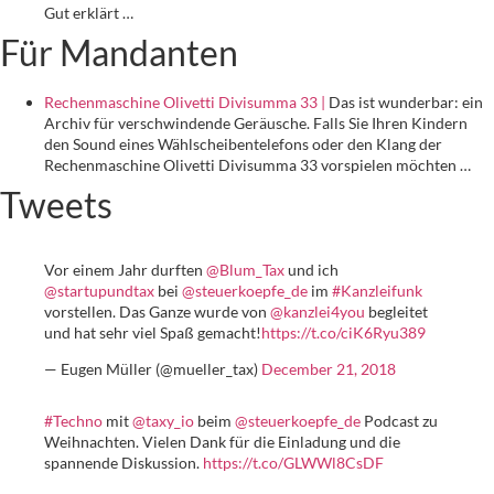
Gut erklärt …
Für Mandanten
Rechenmaschine Olivetti Divisumma 33 |
Das ist wunderbar: ein
Archiv für verschwindende Geräusche. Falls Sie Ihren Kindern
den Sound eines Wählscheibentelefons oder den Klang der
Rechenmaschine Olivetti Divisumma 33 vorspielen möchten …
Tweets
Vor einem Jahr durften
@Blum_Tax
und ich
@startupundtax
bei
@steuerkoepfe_de
im
#Kanzleifunk
vorstellen. Das Ganze wurde von
@kanzlei4you
begleitet
und hat sehr viel Spaß gemacht!
https://t.co/ciK6Ryu389
— Eugen Müller (@mueller_tax)
December 21, 2018
#Techno
mit
@taxy_io
beim
@steuerkoepfe_de
Podcast zu
Weihnachten. Vielen Dank für die Einladung und die
spannende Diskussion.
https://t.co/GLWWl8CsDF