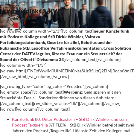
#steuerlinks 2. KW
07. Januar 2019
[vc_row][vc_column width="2/3"][vc_column_text]
neuer Kanzleifunk
mit Podcast-Kollege und StB Dirkk Winkler, Valtaxa
Fortbildungsdatenbank, Gesetze für alle!, Relotius und der
kubanische StB, Lexoffice Verfahrensdokumentation, Cross Solution
Center der DATEV legt los, älteste Frau nur ein Steuertrick? der
Sound der Olivetti Divisumma 33
[/vc_column_text][/vc_column]
[vc_column width="1/3"]
[vc_raw_html]JTNDdWwlM0UlMEElM0NsaSUzRSUzQ2ElMjBocmVm
[/vc_raw_html][/vc_column][/vc_row]
[vc_row bg_type="color" bg_color="#ededed"][vc_column]
[vc_empty_space][vc_column_text]
Werbung:
Geld sparen mit den
Steuerköpfe-Deals – Sonderkonditionen von diesen Anbietern:
[/vc_column_text][rev_slider_vc alias="dk"][/vc_column][/vc_row]
[vc_row][vc_column][vc_column_text]
Kanzleifunk 80: Unter Podcastern – StB Dirk Winkler und sein
Podcast Taxguerilla
%TITLE% – StB Dirk Winkler betreibt seit zwei
Jahren den Podcast „Taxguerilla“. Höchste Zeit, den Kollegen mal