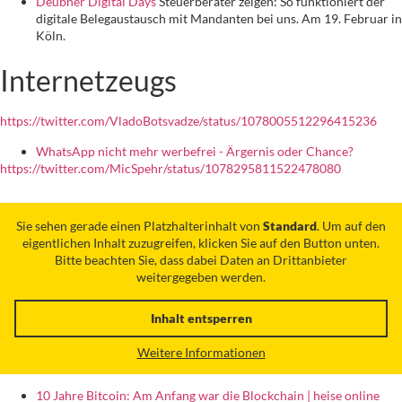
Deubner Digital Days
Steuerberater zeigen: So funktioniert der
digitale Belegaustausch mit Mandanten bei uns. Am 19. Februar in
Köln.
Internetzeugs
https://twitter.com/VladoBotsvadze/status/1078005512296415236
WhatsApp nicht mehr werbefrei - Ärgernis oder Chance?
https://twitter.com/MicSpehr/status/1078295811522478080
Sie sehen gerade einen Platzhalterinhalt von
Standard
. Um auf den
eigentlichen Inhalt zuzugreifen, klicken Sie auf den Button unten.
Bitte beachten Sie, dass dabei Daten an Drittanbieter
weitergegeben werden.
Inhalt entsperren
Weitere Informationen
10 Jahre Bitcoin: Am Anfang war die Blockchain | heise online