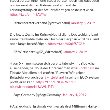
Steuerberaterinnen und Steuerberater jeden Tag, dass auch
nur im gesetzlichen Rahmen und anhand der
Leistungsfähigkeit der Steuerpflichtigen besteuert wird...
https://t.co/ymfhSAVYgj
— Steuerberaterverband (@stbverband)
January 3, 2019
Die letzte Zeche im Ruhrgebiet ist dicht, Deutschland baut
keine Steinkohle mehr ab. Doch der Bergbau wird das Land
noch lange beschäftigen.
https://t.co/hXqkfSEQUr
— SZ Wirtschaft (@SZ_Wirtschaft)
January 2, 2019
4 von 5 Firmen setzen sich bereits intensiv mit Blockchain
auseinander, bei 15 % der Unternehmen ist
#Blockchain
im
Einsatz. Vor allem bei großen "Playern".Wir zeigen
Beispiele, wo auch der
#Mittelstand
in seinem ECO-System
profitieren kann.
https://t.co/HNHeLWhrcD
pic.twitter.com/MJwWLiTrEk
— Sage Germany (@SageGermany)
January 4, 2019
F.A.Z. exklusiv: Erstmals weniger als drei Millionen Hartz-