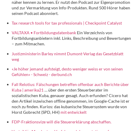
näher kennen zu lernen. Er nutzt den Podcast zur Eigenpromotion
und zur Vermarktung von Info-Produkten. Rund 500 Hörer haben
seinen Podcast abonniert.
Tax research tools for tax professionals | Checkpoint Catalyst
VALTAXA • Fortbildungsdatenbank
Ein Verzeichnis von
Fortbildungsanbietern inkl. Links, Beschreibung und Bewertungen
– zum Mitmachen.
Justizministerin Barley nimmt Dumont-Verlag das Gesetzblatt
weg
«Je höher jemand aufsteigt, desto weniger weiss er von seinen
Gefühlen» - Schweiz - derbund.ch
Fall Relotius: Fälschungen betreffen offenbar auch Berichte über
Kuba | amerika21
… über den ersten Steuerberater im
sozialistischen Kuba, genauer gesagt. Auch erfunden? Cicero hat
den Artikel inzwischen offline genommen, im Google-Cache ist er
noch zu finden. Kurios: das kubanische Steuersystem wurde von
Horst Gobrecht (SPD, HH)
mit entwickelt
FDP-Fraktionsvize will die Steuererklärung abschaffen.