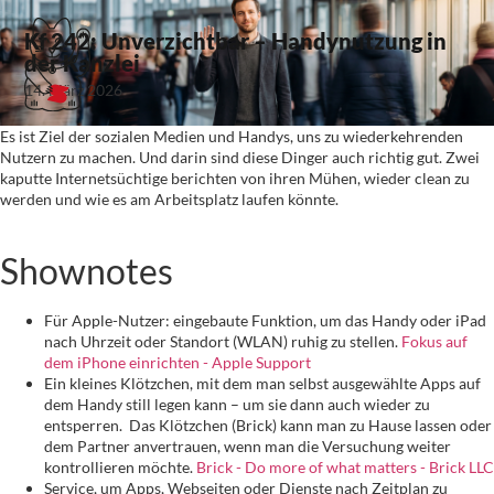
Kf 242: Unverzichtbar – Handynutzung in
der Kanzlei
14. März 2026
Es ist Ziel der sozialen Medien und Handys, uns zu wiederkehrenden
Nutzern zu machen. Und darin sind diese Dinger auch richtig gut. Zwei
kaputte Internetsüchtige berichten von ihren Mühen, wieder clean zu
werden und wie es am Arbeitsplatz laufen könnte.
Shownotes
Für Apple-Nutzer: eingebaute Funktion, um das Handy oder iPad
nach Uhrzeit oder Standort (WLAN) ruhig zu stellen.
Fokus auf
dem iPhone einrichten - Apple Support
Ein kleines Klötzchen, mit dem man selbst ausgewählte Apps auf
dem Handy still legen kann – um sie dann auch wieder zu
entsperren. Das Klötzchen (Brick) kann man zu Hause lassen oder
dem Partner anvertrauen, wenn man die Versuchung weiter
kontrollieren möchte.
Brick - Do more of what matters - Brick LLC
Service, um Apps, Webseiten oder Dienste nach Zeitplan zu