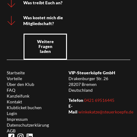
Was treibt Euch an?
Was kostet mich die
Mitgliedschaft?
Weitere
Fragen
laden
Startseite
VIP-Steuerköpfe GmbH
Vorteile
Drakenburger Str. 26
Über den Klub
28207 Bremen
FAQ
Deutschland
Kanzleifunk
Telefon
0421 69516445
Kontakt
E-
Klubticket buchen
Mail
winkekatze@steuerkoepfe.de
Login
Impressum
Datenschutzerklärung
AGB