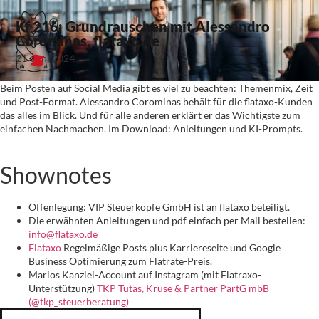
Kf 216: Grundrauschen mit Alessandro
Corominas, flataxo.de
21. Juni 2024
Beim Posten auf Social Media gibt es viel zu beachten: Themenmix, Zeit
und Post-Format. Alessandro Corominas behält für die flataxo-Kunden
das alles im Blick. Und für alle anderen erklärt er das Wichtigste zum
einfachen Nachmachen. Im Download: Anleitungen und KI-Prompts.
Shownotes
Offenlegung: VIP Steuerköpfe GmbH ist an flataxo beteiligt.
Die erwähnten Anleitungen und pdf einfach per Mail bestellen:
info@flataxo.de
Flataxo
Regelmäßige Posts plus Karriereseite und Google
Business Optimierung zum Flatrate-Preis.
Marios Kanzlei-Account auf Instagram (mit Flatraxo-
Unterstützung)
TKP Tutas, Kruse & Partner PartG mbB
(@tkp_steuerberatung)