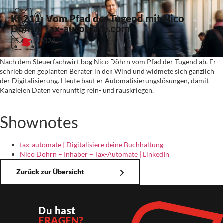
Kf 211: Vom Pfad der Tugend mit Nico
Döhrn, tax-automate.com
05. April 2024
Nach dem Steuerfachwirt bog Nico Döhrn vom Pfad der Tugend ab. Er
schrieb den geplanten Berater in den Wind und widmete sich gänzlich
der Digitalisierung. Heute baut er Automatisierungslösungen, damit
Kanzleien Daten vernünftig rein- und rauskriegen.
Shownotes
tax-automate | Digitalisiere deine Buchhaltung
Nico Döhrn – Inhaber – Tax-Automate | LinkedIn
Zurück zur Übersicht
Du hast
FRAGEN?