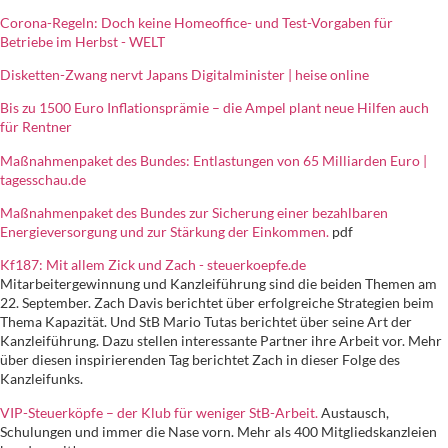
Corona-Regeln: Doch keine Homeoffice- und Test-Vorgaben für
Betriebe im Herbst - WELT
Disketten-Zwang nervt Japans Digitalminister | heise online
Bis zu 1500 Euro Inflationsprämie – die Ampel plant neue Hilfen auch
für Rentner
Maßnahmenpaket des Bundes: Entlastungen von 65 Milliarden Euro |
tagesschau.de
Maßnahmenpaket des Bundes zur Sicherung einer bezahlbaren
Energieversorgung und zur Stärkung der Einkommen.
pdf
Kf187: Mit allem Zick und Zach - steuerkoepfe.de
Mitarbeitergewinnung und Kanzleiführung sind die beiden Themen am
22. September. Zach Davis berichtet über erfolgreiche Strategien beim
Thema Kapazität. Und StB Mario Tutas berichtet über seine Art der
Kanzleiführung. Dazu stellen interessante Partner ihre Arbeit vor. Mehr
über diesen inspirierenden Tag berichtet Zach in dieser Folge des
Kanzleifunks.
VIP-Steuerköpfe – der Klub für weniger StB-Arbeit.
Austausch,
Schulungen und immer die Nase vorn. Mehr als 400 Mitgliedskanzleien