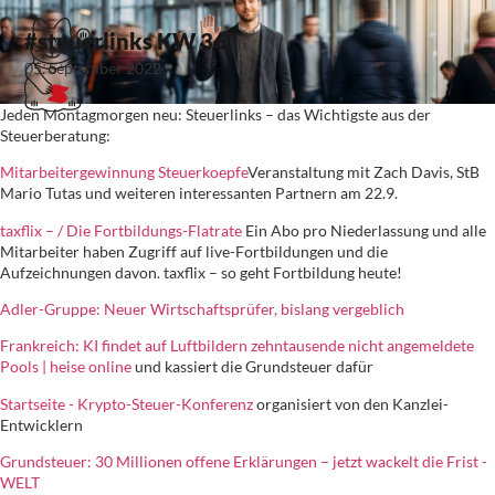
#steuerlinks KW 36
05. September 2022
Jeden Montagmorgen neu: Steuerlinks – das Wichtigste aus der
Steuerberatung:
Mitarbeitergewinnung Steuerkoepfe
Veranstaltung mit Zach Davis, StB
Mario Tutas und weiteren interessanten Partnern am 22.9.
taxflix – / Die Fortbildungs-Flatrate
Ein Abo pro Niederlassung und alle
Mitarbeiter haben Zugriff auf live-Fortbildungen und die
Aufzeichnungen davon. taxflix – so geht Fortbildung heute!
Adler-Gruppe: Neuer Wirtschaftsprüfer, bislang vergeblich
Frankreich: KI findet auf Luftbildern zehntausende nicht angemeldete
Pools | heise online
und kassiert die Grundsteuer dafür
Startseite - Krypto-Steuer-Konferenz
organisiert von den Kanzlei-
Entwicklern
Grundsteuer: 30 Millionen offene Erklärungen – jetzt wackelt die Frist -
WELT