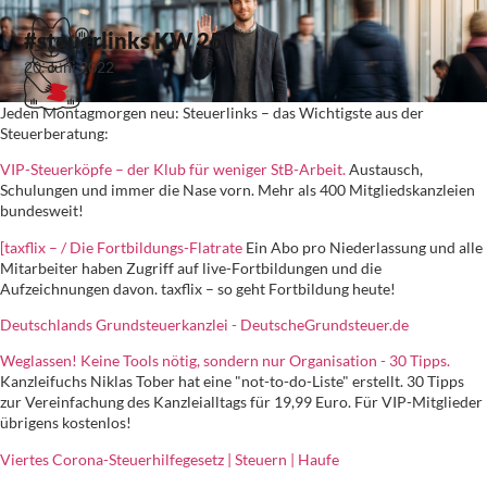
#steuerlinks KW 25
20. Juni 2022
Jeden Montagmorgen neu: Steuerlinks – das Wichtigste aus der
Steuerberatung:
VIP-Steuerköpfe – der Klub für weniger StB-Arbeit.
Austausch,
Schulungen und immer die Nase vorn. Mehr als 400 Mitgliedskanzleien
bundesweit!
[taxflix – / Die Fortbildungs-Flatrate
Ein Abo pro Niederlassung und alle
Mitarbeiter haben Zugriff auf live-Fortbildungen und die
Aufzeichnungen davon. taxflix – so geht Fortbildung heute!
Deutschlands Grundsteuerkanzlei - DeutscheGrundsteuer.de
Weglassen! Keine Tools nötig, sondern nur Organisation - 30 Tipps.
Kanzleifuchs Niklas Tober hat eine "not-to-do-Liste" erstellt. 30 Tipps
zur Vereinfachung des Kanzleialltags für 19,99 Euro. Für VIP-Mitglieder
übrigens kostenlos!
Viertes Corona-Steuerhilfegesetz | Steuern | Haufe