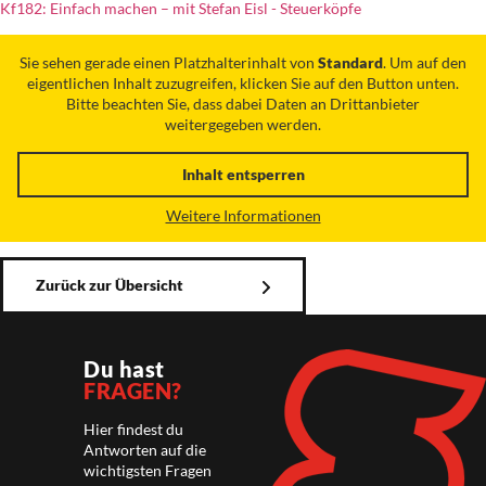
Kf182: Einfach machen – mit Stefan Eisl - Steuerköpfe
Sie sehen gerade einen Platzhalterinhalt von
Standard
. Um auf den
eigentlichen Inhalt zuzugreifen, klicken Sie auf den Button unten.
Bitte beachten Sie, dass dabei Daten an Drittanbieter
weitergegeben werden.
Inhalt entsperren
Weitere Informationen
Zurück zur Übersicht
Du hast
FRAGEN?
Hier findest du
Antworten auf die
wichtigsten Fragen