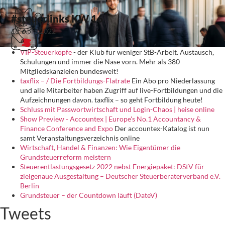
#steuerlinks KW 16
18. April 2022
VIP-Steuerköpfe
- der Klub für weniger StB-Arbeit. Austausch,
Schulungen und immer die Nase vorn. Mehr als 380
Mitgliedskanzleien bundesweit!
taxflix – / Die Fortbildungs-Flatrate
Ein Abo pro Niederlassung
und alle Mitarbeiter haben Zugriff auf live-Fortbildungen und die
Aufzeichnungen davon. taxflix – so geht Fortbildung heute!
Schluss mit Passwortwirtschaft und Login-Chaos | heise online
Show Preview - Accountex | Europe's No.1 Accountancy &
Finance Conference and Expo
Der accountex-Katalog ist nun
samt Veranstaltungsverzeichnis online
Wirtschaft, Handel & Finanzen: Wie Eigentümer die
Grundsteuerreform meistern
Steuerentlastungsgesetz 2022 nebst Energiepaket: DStV für
zielgenaue Ausgestaltung – Deutscher Steuerberaterverband e.V.
Berlin
Grundsteuer – der Countdown läuft (DateV)
Tweets