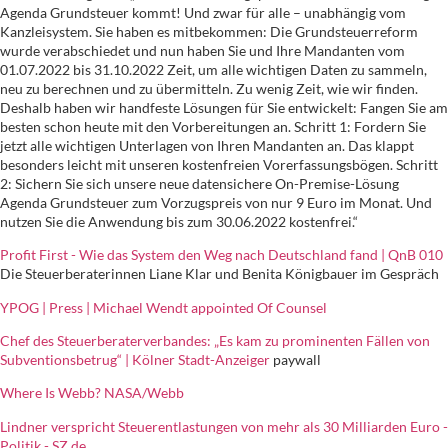
Agenda Grundsteuer kommt! Und zwar für alle – unabhängig vom
Kanzleisystem. Sie haben es mitbekommen: Die Grundsteuerreform
wurde verabschiedet und nun haben Sie und Ihre Mandanten vom
01.07.2022 bis 31.10.2022 Zeit, um alle wichtigen Daten zu sammeln,
neu zu berechnen und zu übermitteln. Zu wenig Zeit, wie wir finden.
Deshalb haben wir handfeste Lösungen für Sie entwickelt: Fangen Sie am
besten schon heute mit den Vorbereitungen an. Schritt 1: Fordern Sie
jetzt alle wichtigen Unterlagen von Ihren Mandanten an. Das klappt
besonders leicht mit unseren kostenfreien Vorerfassungsbögen. Schritt
2: Sichern Sie sich unsere neue datensichere On-Premise-Lösung
Agenda Grundsteuer zum Vorzugspreis von nur 9 Euro im Monat. Und
nutzen Sie die Anwendung bis zum 30.06.2022 kostenfrei.“
Profit First - Wie das System den Weg nach Deutschland fand | QnB 010
Die Steuerberaterinnen Liane Klar und Benita Königbauer im Gespräch
YPOG | Press | Michael Wendt appointed Of Counsel
Chef des Steuerberaterverbandes: „Es kam zu prominenten Fällen von
Subventionsbetrug“ | Kölner Stadt-Anzeiger
paywall
Where Is Webb? NASA/Webb
Lindner verspricht Steuerentlastungen von mehr als 30 Milliarden Euro -
Politik - SZ.de