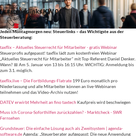
#steuerlinks KW 01
03. Januar 2022
Jeden Montagmorgen neu: Steuerlinks – das Wichtigste aus der
Steuerberatung:
taxflix – Aktuelles Steuerrecht für Mitarbeiter - gratis Webinar
Steuerprofis aufgepasst! taxflix lädt zum kostenfreien Webinar
„Aktuelles Steuerrecht für Mitarbeiter" mit Top-Referent Daniel Denker.
Wann? 📅 Am 5. Januar von 13 bis 16:15 Uhr. WICHTIG: Anmeldung bis
zum 3.1. möglich.
taxflix.live – Die Fortbildungs-Flatrate
199 Euro monatlich pro
Niederlassung und alle Mitarbeiter können an live-Webinaren
teilnehmen und das Video-Archiv nutzen!
DATEV erwirbt Mehrheit an fino taxtech
Kaufpreis wird beschwiegen
Muss ich Corona-Soforthilfen zurückzahlen? - Marktcheck - SWR
Fernsehen
⁣Grundsteuer: Die einfache Lösung auch als Zweitsystem | agenda-
software.de
Agenda: „Steuerberater aufgepasst: Die neue Anwendung