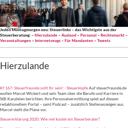
#steuerlinks KW 50
13. Dezember 2021
Jeden Montagmorgen neu: Steuerlinks – das Wichtigste aus der
Steuerberatung: –
Hierzulande
–
Ausland
–
Personal
–
Rechtsmarkt
–
Veranstaltungen
–
Internetzeugs
–
Für Mandanten
–
Tweets
Hierzulande
Kf 167: Steuerfreunde sollt Ihr sein! - Steuerköpfe
Auf steuerfreunde.de
wollen Marcel Wickert und sein Team über die Berufe und Karriere in
StB-Kanzleien berichten. Ihre Personalvermittlung spiet auf diesem
redaktionellem Portal – samt Podcast – zusätzlich Stellenanzeigen aus.
Marcel stellt die Pläne vor.
Steuererklärung 2020: Wie viel kostet ein Steuerberater?