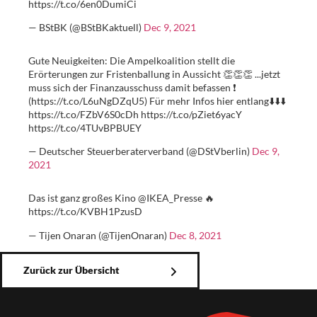
https://t.co/6en0DumiCi
— BStBK (@BStBKaktuell)
Dec 9, 2021
Gute Neuigkeiten: Die Ampelkoalition stellt die
Erörterungen zur Fristenballung in Aussicht 👏👏👏 ...jetzt
muss sich der Finanzausschuss damit befassen ❗️
(https://t.co/L6uNgDZqU5) Für mehr Infos hier entlang⬇️⬇️⬇️
https://t.co/FZbV6S0cDh https://t.co/pZiet6yacY
https://t.co/4TUvBPBUEY
— Deutscher Steuerberaterverband (@DStVberlin)
Dec 9,
2021
Das ist ganz großes Kino @IKEA_Presse 🔥
https://t.co/KVBH1PzusD
— Tijen Onaran (@TijenOnaran)
Dec 8, 2021
Zurück zur Übersicht