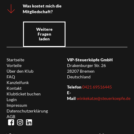
Was kostet mich die
Mitgliedschaft?
Weitere
Fragen
laden
Startseite
VIP-Steuerköpfe GmbH
Vorteile
Drakenburger Str. 26
Über den Klub
28207 Bremen
FAQ
Deutschland
Kanzleifunk
Telefon
0421 69516445
Kontakt
E-
Klubticket buchen
Mail
winkekatze@steuerkoepfe.de
Login
Impressum
Datenschutzerklärung
AGB