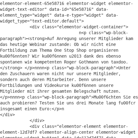
elementor-element-65e58716 elementor-widget elementor-
widget-text-editor" data-id="65e58716" data-
element_type="widget" data-e-type="widget" data-
widget_type="text-editor.default">

            <div class="elementor-widget-container">

                                n<p class="wp-block-
paragraph"><strong>Auf Anregung unserer Mitglieder kam 
das heutige Webinar zustande: Ob wir nicht eine 
Fortbildung zum Thema One Stop Shop organisieren 
ku00f6nnten? Wir ku00f6nnen u2013 dank des ebenso 
spontanen wie kompetenten Roger Gothmann von taxdoo.
</strong> </p>nnnn<p class="wp-block-paragraph">Unter 
den Zuschauern waren nicht nur unsere Mitglieder, 
sondern auch deren Mitarbeiter. Denn unsere 
Fortbildungen und Videokurse ku00f6nnen unsere 
Mitglieder mit ihrer gesamten Belegschaft nutzen.
</p>nnnn<p class="wp-block-paragraph">Mu00f6chten Sie es 
auch probieren? Testen Sie uns drei Monate lang fu00fcr 
insgesamt einen Euro:</p>n                               
</div>

            </div>

            <div class="elementor-element elementor-
element-12d7df7 elementor-align-center elementor-widget 
elementor-widget-button" data-id="12d7df7" data-