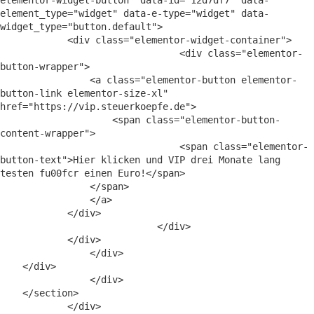
element_type="widget" data-e-type="widget" data-
widget_type="button.default">

            <div class="elementor-widget-container">

                                <div class="elementor-
button-wrapper">

                <a class="elementor-button elementor-
button-link elementor-size-xl" 
href="https://vip.steuerkoepfe.de">

                    <span class="elementor-button-
content-wrapper">

                                <span class="elementor-
button-text">Hier klicken und VIP drei Monate lang 
testen fu00fcr einen Euro!</span>

                </span>

                </a>

            </div>

                            </div>

            </div>

                </div>

    </div>

                </div>

    </section>
