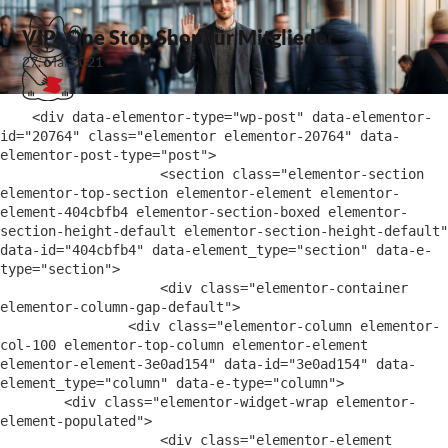
VIP: One Stop Shop für Mitglieder
27. Mai 2021
    <div data-elementor-type="wp-post" data-elementor-
id="20764" class="elementor elementor-20764" data-
elementor-post-type="post">

                    <section class="elementor-section 
elementor-top-section elementor-element elementor-
element-404cbfb4 elementor-section-boxed elementor-
section-height-default elementor-section-height-default" 
data-id="404cbfb4" data-element_type="section" data-e-
type="section">

                    <div class="elementor-container 
elementor-column-gap-default">

                <div class="elementor-column elementor-
col-100 elementor-top-column elementor-element 
elementor-element-3e0ad154" data-id="3e0ad154" data-
element_type="column" data-e-type="column">

        <div class="elementor-widget-wrap elementor-
element-populated">

                    <div class="elementor-element 