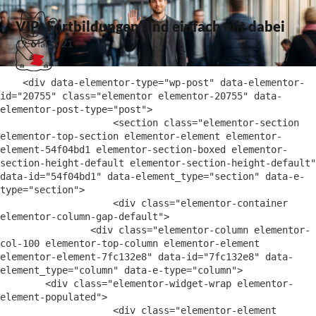
VIP: Fortbildungen sind einfach mit dabei
19. Mai 2021
    <div data-elementor-type="wp-post" data-elementor-
id="20755" class="elementor elementor-20755" data-
elementor-post-type="post">

                    <section class="elementor-section 
elementor-top-section elementor-element elementor-
element-54f04bd1 elementor-section-boxed elementor-
section-height-default elementor-section-height-default" 
data-id="54f04bd1" data-element_type="section" data-e-
type="section">

                    <div class="elementor-container 
elementor-column-gap-default">

                <div class="elementor-column elementor-
col-100 elementor-top-column elementor-element 
elementor-element-7fc132e8" data-id="7fc132e8" data-
element_type="column" data-e-type="column">

        <div class="elementor-widget-wrap elementor-
element-populated">

                    <div class="elementor-element 