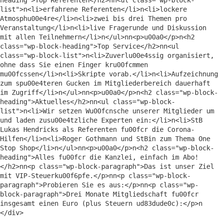
list">n<li>erfahrene Referenten</li>n<li>lockere 
Atmosphu00e4re</li>n<li>zwei bis drei Themen pro 
Veranstaltung</li>n<li>live Fragerunde und Diskussion 
mit allen Teilnehmern</li>n</ul>nn<p>u00a0</p>n<h2 
class="wp-block-heading">Top Service</h2>nn<ul 
class="wp-block-list">n<li>Zuverlu00e4ssig organisiert, 
ohne dass Sie einen Finger kru00fcmmen 
mu00fcssen</li>n<li>Skripte vorab.</li>n<li>Aufzeichnung 
zum spu00e4teren Gucken im Mitgliederbereich dauerhaft 
im Zugriff</li>n</ul>nn<p>u00a0</p>n<h2 class="wp-block-
heading">Aktuelles</h2>nn<ul class="wp-block-
list">n<li>Wir setzen Wu00fcnsche unserer Mitglieder um 
und laden zusu00e4tzliche Experten ein:</li>n<li>StB 
Lukas Hendricks als Referenten fu00fcr die Corona-
Hilfen</li>n<li>Roger Gothmann und StBin zum Thema One 
Stop Shop</li>n</ul>nn<p>u00a0</p>n<h2 class="wp-block-
heading">Alles fu00fcr die Kanzlei, einfach im Abo!
</h2>nn<p class="wp-block-paragraph">Das ist unser Ziel 
mit VIP-Steuerku00f6pfe.</p>nn<p class="wp-block-
paragraph">Probieren Sie es aus:</p>nn<p class="wp-
block-paragraph">Drei Monate Mitgliedschaft fu00fcr 
insgesamt einen Euro (plus Steuern ud83dude0c):</p>n                               
</div>
