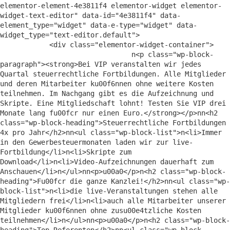
elementor-element-4e3811f4 elementor-widget elementor-
widget-text-editor" data-id="4e3811f4" data-
element_type="widget" data-e-type="widget" data-
widget_type="text-editor.default">

            <div class="elementor-widget-container">

                                n<p class="wp-block-
paragraph"><strong>Bei VIP veranstalten wir jedes 
Quartal steuerrechtliche Fortbildungen. Alle Mitglieder 
und deren Mitarbeiter ku00f6nnen ohne weitere Kosten 
teilnehmen. Im Nachgang gibt es die Aufzeichnung und 
Skripte. Eine Mitgliedschaft lohnt! Testen Sie VIP drei 
Monate lang fu00fcr nur einen Euro.</strong></p>nn<h2 
class="wp-block-heading">Steuerrechtliche Fortbildungen 
4x pro Jahr</h2>nn<ul class="wp-block-list">n<li>Immer 
in den Gewerbesteuermonaten laden wir zur live-
Fortbildung</li>n<li>Skripte zum 
Download</li>n<li>Video-Aufzeichnungen dauerhaft zum 
Anschauen</li>n</ul>nn<p>u00a0</p>n<h2 class="wp-block-
heading">Fu00fcr die ganze Kanzlei!</h2>nn<ul class="wp-
block-list">n<li>die live-Veranstaltungen stehen alle 
Mitgliedern frei</li>n<li>auch alle Mitarbeiter unserer 
Mitglieder ku00f6nnen ohne zusu00e4tzliche Kosten 
teilnehmen</li>n</ul>nn<p>u00a0</p>n<h2 class="wp-block-
heading">Top Referenten</h2>nn<ul class="wp-block-