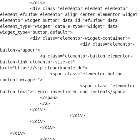
            </div>

            <div class="elementor-element elementor-
element-ef33fb0 elementor-align-center elementor-widget 
elementor-widget-button" data-id="ef33fb0" data-
element_type="widget" data-e-type="widget" data-
widget_type="button.default">

            <div class="elementor-widget-container">

                                <div class="elementor-
button-wrapper">

                <a class="elementor-button elementor-
button-link elementor-size-xl" 
href="https://vip.steuerkoepfe.de">

                    <span class="elementor-button-
content-wrapper">

                                <span class="elementor-
button-text">1 Euro investieren und testen!</span>

                </span>

                </a>

            </div>

                            </div>

            </div>

                </div>

    </div>

                </div>
