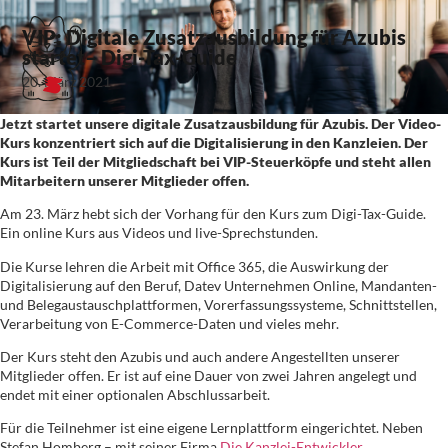
VIP: Digitale Zusatzausbildung für Azubis
startet– Digi-Tax-Guide
20. März 2021
Jetzt startet unsere digitale Zusatzausbildung für Azubis. Der Video-
Kurs konzentriert sich auf die Digitalisierung in den Kanzleien. Der
Kurs ist Teil der Mitgliedschaft bei VIP-Steuerköpfe und steht allen
Mitarbeitern unserer Mitglieder offen.
Am 23. März hebt sich der Vorhang für den Kurs zum Digi-Tax-Guide.
Ein online Kurs aus Videos und live-Sprechstunden.
Die Kurse lehren die Arbeit mit Office 365, die Auswirkung der
Digitalisierung auf den Beruf, Datev Unternehmen Online, Mandanten-
und Belegaustauschplattformen, Vorerfassungssysteme, Schnittstellen,
Verarbeitung von E-Commerce-Daten und vieles mehr.
Der Kurs steht den Azubis und auch andere Angestellten unserer
Mitglieder offen. Er ist auf eine Dauer von zwei Jahren angelegt und
endet mit einer optionalen Abschlussarbeit.
Für die Teilnehmer ist eine eigene Lernplattform eingerichtet. Neben
Stefan Homberg – mit seiner Firma
Die Kanzlei-Entwickler