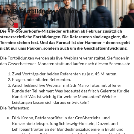
VIP: Fortbildungen on top
15. November 2020
Die VIP-Steuerköpfe-Mitglieder erhalten ab Februar zusätzlich
steuerrechtliche Fortbildungen. Die Referenten sind engagiert, die
Termine stehen fest. Und das Format ist der Hammer – denn es geht
nicht nur ums Pauken, sondern auch um die Geschäftsentwicklung.
Die Fortbildungen werden als live-Webinare veranstaltet. Sie finden in
den Gewerbesteuer-Monaten statt und laufen nach diesem Schema ab:
Zwei Vorträge der beiden Referenten zu je c. 45 Minuten.
Fragerunde mit den Referenten.
Anschließend live Webinar mit StB Mario Tutas mit offener
Runde der Teilnehmer: Was bedeutet das frisch Gelernte für die
Kanzlei? Was ist wichtig für welche Mandanten? Welche
Leistungen lassen sich daraus entwickeln?
Die Referenten:
Dirk Krohn, Betriebsprüfer in der Großbetriebs- und
Konzernbetriebsprüfung Schleswig-Holstein, Dozent und
Lehrbeauftragter an der Bundesfinanzakademie in Brühl und