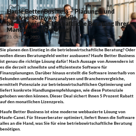
Haufe Better Business – Planungs- und
Analyse-Software für die
betriebswirtswirtschaftliche Beratung Ihrer
Mandanten (Werbung)
23. Oktober 2020
Sie planen den Einstieg in die betriebswirtschaftliche Bera­tung? Oder
wollen dieses Beratungsfeld weiter ausbauen? Haufe Better Business
ist genau die richtige Lösung dafür! Nach Aussage von Anwendern ist
es die derzeit schnellste und effizienteste Software für
Finanzplanungen. Darüber hinaus erstellt die Software innerhalb von
Sekunden umfassende Finanzanalysen und Branchenvergleiche,
ermittelt Potenziale zur betriebswirtschaftlichen Optimierung und
liefert konkrete Handlungsempfehlungen, wie diese Potenziale
gehoben werden können. Dieser Deal sichert Ihnen 5 Prozent Rabatt
auf den monatlichen Lizenzpreis.
Haufe Better Business ist eine moderne webbasierte Lösung von
Haufe-Canei.
Für Steuerberater optimiert, liefert Ihnen die Software
alles an die Hand, was Sie für eine betriebswirtschaftliche Beratung
benötigen
.