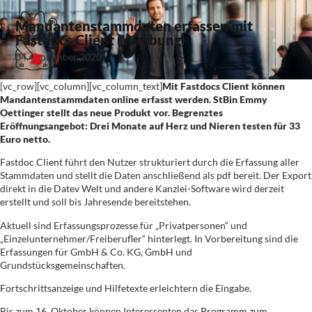
Mandantenstammdaten erfassen mit
Fastdocs Client (Werbung)
04. September 2020
[vc_row][vc_column][vc_column_text]
Mit Fastdocs Client können
Mandantenstammdaten online erfasst werden. StBin Emmy
Oettinger stellt das neue Produkt vor. Begrenztes
Eröffnungsangebot: Drei Monate auf Herz und Nieren testen für 33
Euro netto.
Fastdoc Client führt den Nutzer strukturiert durch die Erfassung aller
Stammdaten und stellt die Daten anschließend als pdf bereit. Der Export
direkt in die Datev Welt und andere Kanzlei-Software wird derzeit
erstellt und soll bis Jahresende bereitstehen.
Aktuell sind Erfassungsprozesse für „Privatpersonen“ und
„Einzelunternehmer/Freiberufler“ hinterlegt. In Vorbereitung sind die
Erfassungen für GmbH & Co. KG, GmbH und
Grundstücksgemeinschaften.
Fortschrittsanzeige und Hilfetexte erleichtern die Eingabe.
Bis zum 16. Oktober können Interessenten das Programm zum