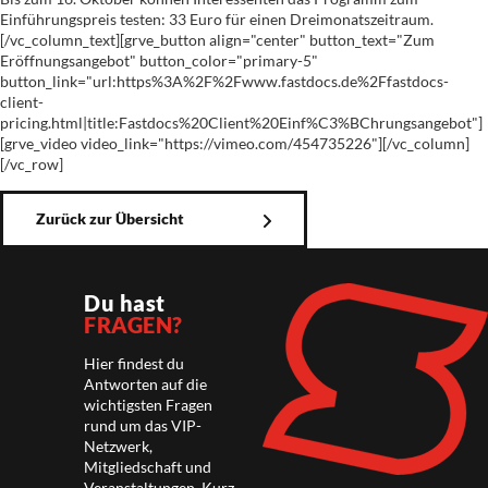
Einführungspreis testen: 33 Euro für einen Dreimonatszeitraum.
[/vc_column_text][grve_button align="center" button_text="Zum
Eröffnungsangebot" button_color="primary-5"
button_link="url:https%3A%2F%2Fwww.fastdocs.de%2Ffastdocs-
client-
pricing.html|title:Fastdocs%20Client%20Einf%C3%BChrungsangebot"]
[grve_video video_link="https://vimeo.com/454735226"][/vc_column]
[/vc_row]
Zurück zur Übersicht
Du hast
FRAGEN?
Hier findest du
Antworten auf die
wichtigsten Fragen
rund um das VIP-
Netzwerk,
Mitgliedschaft und
Veranstaltungen. Kurz,