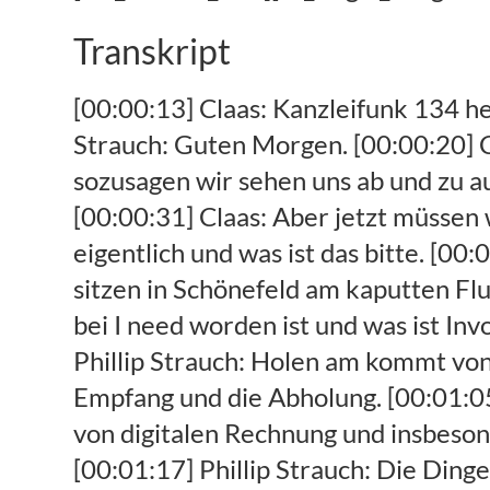
Transkript
[00:00:13] Claas: Kanzleifunk 134 heute zu Gast Phillip Strauch von Invoicefetcher moin Philipp. [00:00:18] Phillip Strauch: Guten Morgen. [00:00:20] Claas: Es wird Zeit dass wir mal schnacken dass wir mal öffentlich schnacken sozusagen wir sehen uns ab und zu auf anstaltung und quatschen uns dann noch mal wie an deinem stand fest. [00:00:31] Claas: Aber jetzt müssen wir mal mal öffentlich sprechen du betreibst Invoicefetcher wo sitzt du eigentlich und was ist das bitte. [00:00:38] Phillip Strauch: Ja wir sind eine drei Mann Bude kann ich sagen und die sitzen in Schönefeld am kaputten Flughafen [00:00:46] Phillip Strauch: mit Blick auf Föhr Start und Landebahn die bei I need worden ist und was ist Invoicefetcher also involves klar steht für Rechnung und Fetscher steht. [00:00:55] Phillip Strauch: Holen am kommt von to patch und wir organisieren digitale Belege wir kümmern uns dann um den Empfang und die Abholung. [00:01:05] Phillip Strauch: Portalen dazu gehe ich breche Anja ein um die Verarbeitung von digitalen Rechnung und insbesondere um die Überführung in die Buchhaltung alles mit dem Zweck dass. [00:01:17] Phillip Strauch: Die Dinge die wir dann täglich als Unternehmer als Problem haben Belege sammeln und in die Buchhaltung überführen dass das möglichst automatisiert wird und das ganze hat ein Kernthema, [00:01:27] Phillip Strauch: am das sind. [00:01:30] Phillip Strauch: Die Problematiken die wir alle haben das sind die Rechnungen aus Portalen sagt man heute zur schönen und du hast also die tolle Möglichkeit in das Kundenportal deines jeweiligen Anbieters zu gehen das kann ein Online-Händler sein das kann, [00:01:44] Phillip Strauch: Telekommunikationsunternehmen sein muss kann aber auch, [00:01:47] Phillip Strauch: er tankkartenanbieter sein also völlig frei und du hast heute die digital Ihre digitale Revolution darin. [00:01:55] Phillip Strauch: Dass du dir deine Belege selber herunterladen darfst. [00:01:59] Phillip Strauch: Das nenn mich digitale arbeitsbeschaffungs das größte Problem was wir an der Stelle lösen ist einfach dass dieser Vorgänge zu Vorgänge zu automatisieren. [00:02:10] Phillip Strauch: Am dazu entwickeln wir sogenannte eigene Konnektoren warum tun wir das rum gibt's keine Schnittstelle. [00:02:18] Phillip Strauch: Weil 99% der Unternehmen weltweit die haben gar keine Schnittstelle für ihre Ausgangsrechnungen dass man dort mit und Becher Software angehen könnte und dann kommen wir und Zapfen diese Unternehmen an und das machen wir Kunden auf. [00:02:32] Phillip Strauch: Auf Basis von Zugangsdaten die der Kunde bei uns mehrstufig verschlüsselt hinterlegt. [00:02:38] Phillip Strauch: Ja das ist viel Vertrauen was wir gegenüber von unserem Kunden rausbekommen deswegen sagen wir auch ganz klar dass wir. [00:02:45] Phillip Strauch: Diese ganzen Dinge erstens selber entwickeln und wir betreiben auf diese Automatismen diese dort. [00:02:53] Phillip Strauch: Entwickelt haben wir müssen die Monitoren immer so machen und tun dass das Ganze rund läuft und am Ende tagesaktueller auch in der Buchhaltung läuft, [00:03:02] Phillip Strauch: der Klassiker ist ja du hast irgendwie einen Logistiker ja sie hat mit seinen LKW ist also durch die Gegend. [00:0