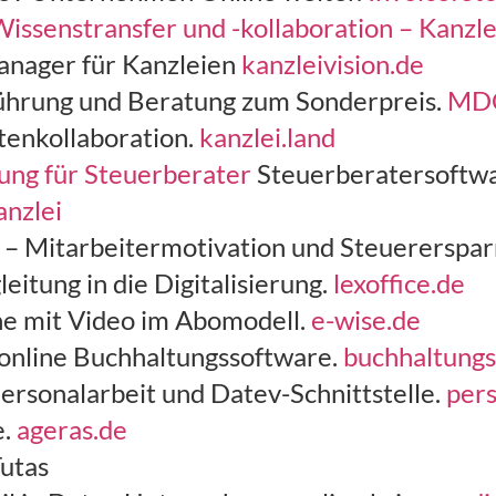
Wissenstransfer und -kollaboration – Kanzle
manager für Kanzleien
kanzleivision.de
hrung und Beratung zum Sonderpreis.
MDC
tenkollaboration.
kanzlei.land
sung für Steuerberater
Steuerberatersoftwa
anzlei
 – Mitarbeitermotivation und Steuererspar
eitung in die Digitalisierung.
lexoffice.de
ine mit Video im Abomodell.
e-wise.de
 online Buchhaltungssoftware.
buchhaltungs
Personalarbeit und Datev-Schnittstelle.
pers
e.
ageras.de
utas