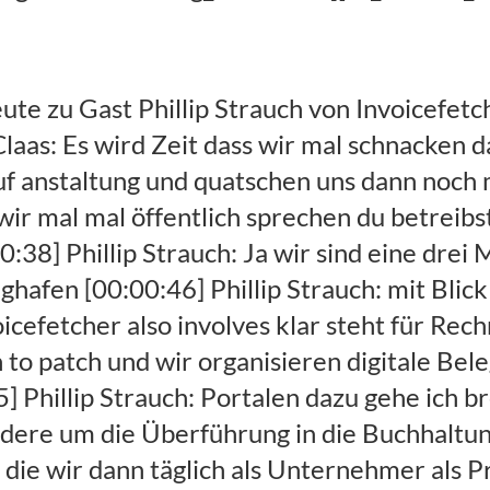
3:10] Phillip Strauch: Und der braucht seine Toll Collect Abrechnungen Mautgebühren und dann geht unser System dort mehrfach im Monat rein und zwar auf Basis der Zugangsdaten loggt sich in die webseite ein, [00:03:22] Phillip Strauch: und lädt die Dokumente herunter dann passiert eine mehrstufige duplikatsprüfung es könnte ja sein dass wir das Zeug schon mal in der Vergangenheit hinterlegt haben oder nun Kunde [00:03:32] Phillip Strauch: so ein Account mehrfach hinterlegt hat oder es ist über unsere Invoicefetcher e-mail eingelaufen hier ist es halt dem Kunden zu, [00:03:40] Phillip Strauch: viel Arbeit wie möglich abzunehmen und dass der Kunde eigentlich bei uns sich nicht weiter auffällt auf der Plattform sondern dass der in seiner Buchhaltung arbeitet. [00:03:49] Phillip Strauch: Wir sind letztendlich Zulieferer der buchhaltungs und der Dokumentenmanagement Industrie wenn du so willst. [00:03:58] Claas: Sondors noch mal kurz zusammenzufassen ich gebe dir meine Passwörter von was dass ich den Dienstleister den Lieferanten und Dienstleistern die ich so nutze und dann lädt euer Service die Rechnung die da für mich erstellt werden [00:04:11] Claas: herunter und reicht sie automatisch weiter an meine online Buchhaltung wenn ich das so will. [00:04:16] Phillip Strauch: Ganz genau. [00:04:18] Claas: Ich erspare mir das Einloggen runterladen und das Einloggen bei meiner online Buchhaltung und wieder hochladen der Dokumente deshalb bin ich aus und zufriedener Kunde bei dir Philipp. [00:04:28] Phillip Strauch: Na da freue ich mich sehr drüber also wir sind auch ganz schön stark gewachsen in den letzten drei Jahren die ursprünglichen Firmengründung war ja 2016 und dann habe ich mich ganz klassisch hier um KfW-StartGeld gekümmert und wir haben 2017 auf der CeBIT, [00:04:43] Phillip Strauch: anders kannst du auch mal getestet na also. [00:04:46] Phillip Strauch: Ging die Leute uns Ihre Passwörter damit wir das durchführen können weil die Ursprungs Thematik die kam von mir persönlich bzw von meiner Eltern hat es hat alles irgendwie mal 2008 am Kaffeetisch meine Eltern angefangen was hat sich über die Jahre so bisschen entwickelt. [00:05:02] Phillip Strauch: Um jetzt nicht noch tiefer reinzugehen es gab viele Gesetzesänderung oder du durftest um 2012 herum noch nicht meine Rechnung per E-Mail verschicken ohne elektronische Signatur. [00:05:13] Phillip Strauch: Ist völlig außer. [00:05:15] Phillip Strauch: Und am jetzt sagen alle Digitalisierung wir machen tolle Portale und die Kunden können sich einloggen und kriegen ihre Rechnung aber haben das, [00:05:24] Phillip Strauch: ist nicht so schön. [00:05:25] Claas: Wie schön es ist sehr ist es stupide Arbeit. [00:05:28] Phillip Strauch: Stell die NISSAN Serviceabteilung vor da haben die Mitarbeiter wenn es um Ersatzteile und Kundenaufträge gibt dann was anderes zu tun als von drei Logistikern am Ende des Monats, [00:05:41] Phillip Strauch: die die Abrechnung abzuholen um irgendwie vom vom vom Versenden von Ersatzteilen völlig irre und das wird oft auch als Feature verkauft. [00:05:50] Claas: Ja [00:05:52] Phillip Strauch: Du du lächelst das ist. [00:05:53] Claas: Ja wie die wie die SB Kasse im Supermarkt ist das nicht toll dass man jetzt selber solche beginn läuft gut aber du hast gesagt 2008 erst die Idee am Kaffeetisch der Eltern heute bist du bei wie viel Kunden. [00:06:06] Phillip Strauch: Dann lass uns mal direkt gucken dachte die hier in den Lifestyle na das war ich auch so verstehst ja [00:06:12] Phillip Strauch: das sind 4390 Unternehmenskunden die wir weltweit [00:06:17] Phillip Strauch: und das ist schon schön ordentlich und da muss ich sagen da sind wir erstens die mit durch drüber wir sind im Kernteam zu dritt und dann haben noch freie Leute die kommen alle irgendwie aus mei