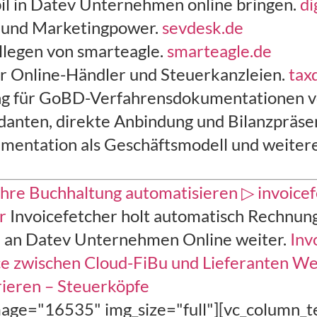
il in Datev Unternehmen online bringen.
di
n und Marketingpower.
sevdesk.de
legen von smarteagle.
smarteagle.de
r Online-Händler und Steuerkanzleien.
tax
ng für GoBD-Verfahrensdokumentationen v
danten, direkte Anbindung und Bilanzpräsen
entation als Geschäftsmodell und weiter
hre Buchhaltung automatisieren ▷ invoice
r
Invoicefetcher holt automatisch Rechnung 
 an Datev Unternehmen Online weiter.
Inv
ce zwischen Cloud-FiBu und Lieferanten
We
rieren – Steuerköpfe
mage="16535" img_size="full"][vc_column_t