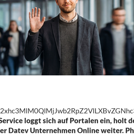
holen? Phillip
etcher zu Gast
IwY2xhc3MlM0QlMjJwb2RpZ2VlLXBvZGN
Service loggt sich auf Portalen ein, holt 
 Datev Unternehmen Online weiter. Phil