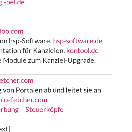
gi-bel.de
doo.com
on hsp-Software.
hsp-software.de
tation für Kanzleien.
kontool.de
e Module zum Kanzlei-Upgrade.
fetcher.com
von Portalen ab und leitet sie an
oicefetcher.com
rbung
– Steuerköpfe
ext]