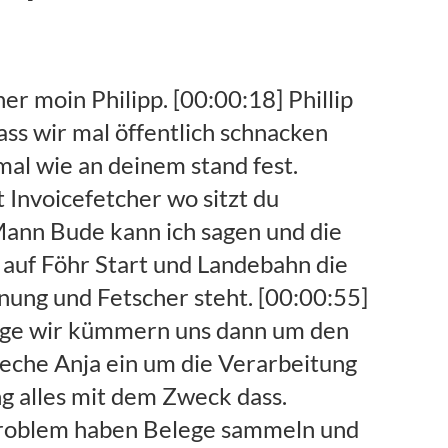
nem Dunstkreis und dann versuchen wir Europa ein bisschen zu verändern. [00:06:31] Claas: Ja okay gut also ich kann mir verschiedene ja, [00:06:37] Claas: Stufen bei deinem Service Dahl buchen und das hängt meistens ab davon wie viele Portale ich monatlich immer so regelmäßig anzapfen will das ist glaube ich so Didi Kern. [00:06:47] Claas: Zielgröße davon wonach sich der Preis bei dir richteten und es geht los bei wie viel Euro und hat auch bei was. [00:06:53] Phillip Strauch: Naja startet vor allem für viele Kunden oft kostenlos weil wir ganz klar sagen lieber Kunde probier uns aus und guck dir erstmal an ob das was für dich ist dass wir dort anbieten es gibt nämlich Kunden für die ist das gar nichts [00:07:05] Phillip Strauch: ambis hängt erstmal von internen Prozessen ab je nachdem manchmal werden Dokumente noch ausgedruckt bei einfach der Processus sowas ist ja nicht unbedingt schlecht [00:07:14] Phillip Strauch: aber oft ist es so das muss auch zum Gesamtpaket passen ja und dann haben wir verschiedene Tarif Abstufungen wir haben z.b. [00:07:24] Phillip Strauch: Den easy Tarif da sagen wir ganz klar da kriegst du für umgerechnet im Monat 2,99 € die Abholung aus drei Portalen und wenn stuft sich das so hoch also wir haben, [00:07:35] Phillip Strauch: Pakete wo du sagen kannst du kannst aus drei Portalen Belege abholen lassen am tagesaktuell Wochen aktuell Monats aktuell dann machen wir auch keine Einschränkungen. [00:07:45] Phillip Strauch: Der Klassiker ist bei uns so der Standardtarif das sind 10 Portale in inkludiert und die Invoicefetcher E-Mail. [00:07:54] Phillip Strauch: Und dann sagen wir ganz klar es ist eine unbegrenzte Anzahl an Dokumenten die machen dort lediglich eine Unterscheidung beim Speicher, [00:08:02] Phillip Strauch: wobei ich digitale Belege in der Regel so klein sind dass es nicht ins Gewicht fällt sei denn du schickst uns 5nd Scans. [00:08:12] Phillip Strauch: Dann sieht die Sache schon ein bisschen anders aus aber auch das Überwachen wir geben dem Kunden Feedback, [00:08:16] Phillip Strauch: was hat das vielleicht noch an einstellen kann und es gibt durchaus auch Portal Rechnungen z.b. die von Facebook ne Facebook advertising. [00:08:26] Phillip Strauch: Da sind die Rechnungen ein Megabyte groß und dann fragt man sich warum das so ist und dann kann man sagen, [00:08:33] Phillip Strauch: Facebook das nicht auf die Kette bekommt das Logo klein ist das Dokument zu packen da hattest Logo schon ein Megabyte. [00:08:40] Phillip Strauch: Und mit so ein Sachen haben wir den ganzen Tag zu kämpfen wenn wir solche Sachen entwickeln und uns das auch ganz genau analysieren was dort eigentlich so passiert. [00:08:49] Phillip Strauch: Dann hier lesen bei uns am Portal Rechnungen zu 100% eine Rechnungsnummer aus. [00:08:54] Phillip Strauch: Kann man Rechnungsdatum brutto und Nettobetrag ne Währung bei Amazon das ist oft auch noch die Bestellnummer die kann ganz interessant sein um z.b. das als zahlungsreferenz mitzugeben in