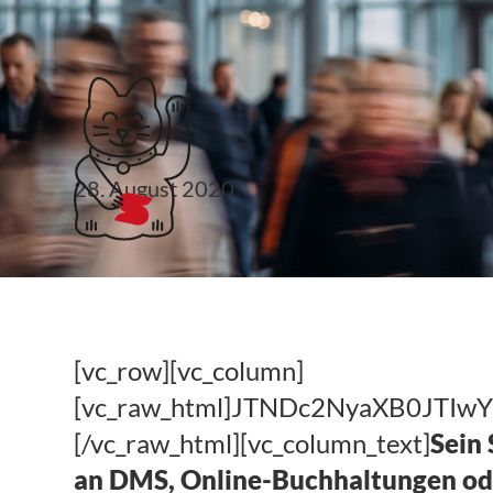
Klubticket buchen
28. August 2020
kf134: Gibt’s was zu 
Strauch von Invoicef
[vc_row][vc_column]
[vc_raw_html]JTNDc2NyaXB0JT
[/vc_raw_html][vc_column_text]
Sein 
an DMS, Online-Buchhaltungen oder