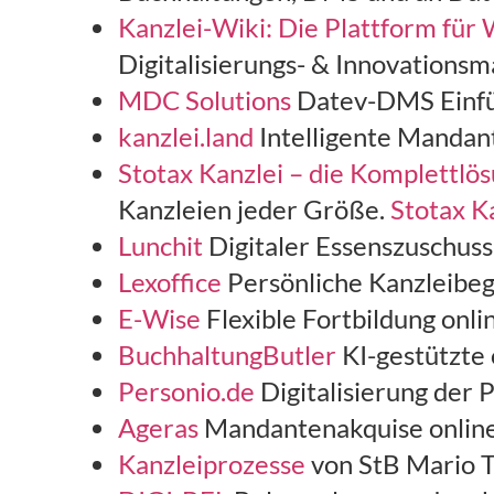
Kanzlei-Wiki: Die Plattform für 
Digitalisierungs- & Innovations
MDC Solutions
Datev-DMS Einfü
kanzlei.land
Intelligente Mandan
Stotax Kanzlei – die Komplettlö
Kanzleien jeder Größe.
Stotax K
Lunchit
Digitaler Essenszuschuss
Lexoffice
Persönliche Kanzleibegl
E-Wise
Flexible Fortbildung onl
BuchhaltungButler
KI-gestützte
Personio.de
Digitalisierung der 
Ageras
Mandantenakquise onlin
Kanzleiprozesse
von StB Mario T