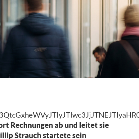
hc3QtcGxheWVyJTIyJTIwc3JjJTNEJTIy
dort Rechnungen ab und leitet sie
lip Strauch startete sein