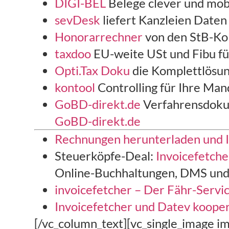
DIGI-BEL
Belege clever und mob
sevDesk
liefert Kanzleien Date
Honorarrechner
von den StB-Kol
taxdoo
EU-weite USt und Fibu fü
Opti.Tax Doku
die Komplettlösu
kontool
Controlling für Ihre Man
GoBD-direkt.de
Verfahrensdokum
GoBD-direkt.de
Rechnungen herunterladen und I
Steuerköpfe-Deal:
Invoicefetche
Online-Buchhaltungen, DMS und
invoicefetcher – Der Fähr-Servi
Invoicefetcher und Datev koope
[/vc_column_text][vc_single_image i