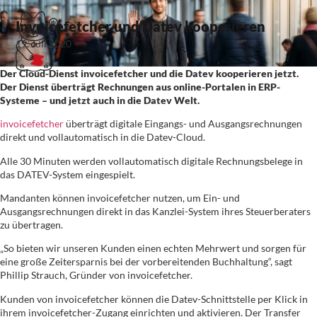
Invoicefetcher und Datev kooperieren
19. Juli 2020
Der Cloud-Dienst invoicefetcher und die Datev kooperieren jetzt.
Der Dienst überträgt Rechnungen aus online-Portalen in ERP-
Systeme – und jetzt auch in die Datev Welt.
invoicefetcher
überträgt digitale Eingangs- und Ausgangsrechnungen
direkt und vollautomatisch in die Datev-Cloud.
Alle 30 Minuten werden vollautomatisch digitale Rechnungsbelege in
das DATEV-System eingespielt.
Mandanten können invoicefetcher nutzen, um Ein- und
Ausgangsrechnungen direkt in das Kanzlei-System ihres Steuerberaters
zu übertragen.
„So bieten wir unseren Kunden einen echten Mehrwert und sorgen für
eine große Zeitersparnis bei der vorbereitenden Buchhaltung“, sagt
Phillip Strauch, Gründer von invoicefetcher.
Kunden von invoicefetcher können die Datev-Schnittstelle per Klick in
ihrem invoicefetcher-Zugang einrichten und aktivieren. Der Transfer