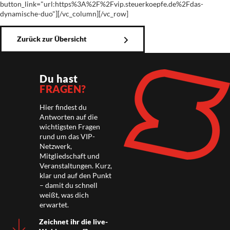
button_link="url:https%3A%2F%2Fvip.steuerkoepfe.de%2Fdas-
dynamische-duo"][/vc_column][/vc_row]
Zurück zur Übersicht
Du hast
FRAGEN?
Hier findest du
Antworten auf die
wichtigsten Fragen
rund um das VIP-
Netzwerk,
Mitgliedschaft und
Veranstaltungen. Kurz,
klar und auf den Punkt
– damit du schnell
weißt, was dich
erwartet.
Zeichnet ihr die live-