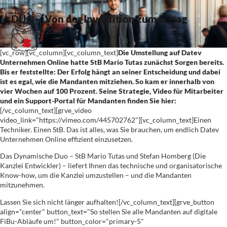
DUO – Von der Investition zum Ertrag
12. August 2020
[vc_row][vc_column][vc_column_text]
Die Umstellung auf Datev
Unternehmen Online hatte StB Mario Tutas zunächst Sorgen bereits.
Bis er feststellte: Der Erfolg hängt an seiner Entscheidung und dabei
ist es egal, wie die Mandanten mitziehen. So kam er innerhalb von
vier Wochen auf 100 Prozent. Seine Strategie, Video für Mitarbeiter
und ein Support-Portal für Mandanten finden Sie hier:
[/vc_column_text][grve_video
video_link="https://vimeo.com/445702762"][vc_column_text]Einen
Techniker. Einen StB. Das ist alles, was Sie brauchen, um endlich Datev
Unternehmen Online effizient einzusetzen.
Das Dynamische Duo – StB Mario Tutas und Stefan Homberg (Die
Kanzlei Entwickler) – liefert Ihnen das technische und organisatorische
Know-how, um die Kanzlei umzustellen – und die Mandanten
mitzunehmen.
Lassen Sie sich nicht länger aufhalten![/vc_column_text][grve_button
align="center" button_text="So stellen Sie alle Mandanten auf digitale
FiBu-Abläufe um!" button_color="primary-5"