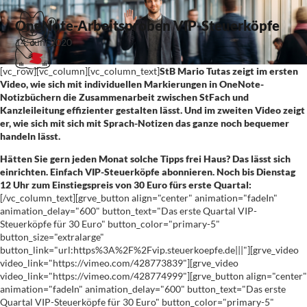
OneNote-Arbeitsproben VIP-Steuerköpfe
14. Juni 2020
[vc_row][vc_column][vc_column_text]
StB Mario Tutas zeigt im ersten
Video, wie sich mit individuellen Markierungen in OneNote-
Notizbüchern die Zusammenarbeit zwischen StFach und
Kanzleileitung effizienter gestalten lässt. Und im zweiten Video zeigt
er, wie sich mit sich mit Sprach-Notizen das ganze noch bequemer
handeln lässt.
Hätten Sie gern jeden Monat solche Tipps frei Haus? Das lässt sich
einrichten. Einfach VIP-Steuerköpfe abonnieren. Noch bis Dienstag
12 Uhr zum Einstiegspreis von 30 Euro fürs erste Quartal:
[/vc_column_text][grve_button align="center" animation="fadeIn"
animation_delay="600" button_text="Das erste Quartal VIP-
Steuerköpfe für 30 Euro" button_color="primary-5"
button_size="extralarge"
button_link="url:https%3A%2F%2Fvip.steuerkoepfe.de|||"][grve_video
video_link="https://vimeo.com/428773839"][grve_video
video_link="https://vimeo.com/428774999"][grve_button align="center"
animation="fadeIn" animation_delay="600" button_text="Das erste
Quartal VIP-Steuerköpfe für 30 Euro" button_color="primary-5"