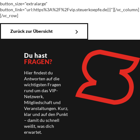
button_size="extralarge"
button_link="url:https%3A%2F%2Fvip.steuerkoepfe.de|||"][/vc_column]
[/vc_row]
Zurück zur Übersicht
Du hast
FRAGEN?
Hier findest du
Antworten auf die
wichtigsten Fragen
rund um das VIP-
Netzwerk,
Mitgliedschaft und
Veranstaltungen. Kurz,
klar und auf den Punkt
– damit du schnell
weißt, was dich
erwartet.