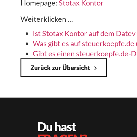
Homepage:
Stotax Kontor
Weiterklicken …
Ist Stotax Kontor auf dem Datev
Was gibt es auf steuerkoepfe.de
Gibt es einen steuerkoepfe.de-D
Zurück zur Übersicht
Du hast