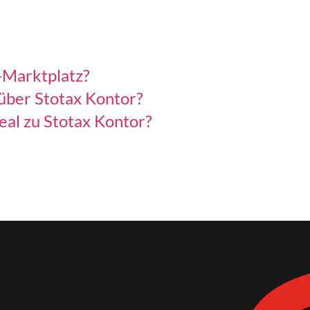
-Marktplatz?
 über Stotax Kontor?
eal zu Stotax Kontor?