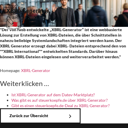
XBRL-Generator
24. Februar 2020
"Der von fwsb entwickelte „XBRL-Generator“ ist eine webbasierte
Lösung zur Erstellung von XBRL-Dateien, die über Schnittstellen in
nahezu beliebige Systemlandschaften integriert werden kann. Der
XBRL Generator erzeugt dabei XBRL- Dateien entsprechend den von
""XBRL International"" entwickelten Standards. Darüber hinaus
können XBRL-Dateien eingelesen und weiterverarbeitet werden."
Homepage:
XBRL-Generator
Weiterklicken …
Ist XBRL-Generator auf dem Datev-Marktplatz?
Was gibt es auf steuerkoepfe.de über XBRL-Generator?
Gibt es einen steuerkoepfe.de-Deal zu XBRL-Generator?
Zurück zur Übersicht