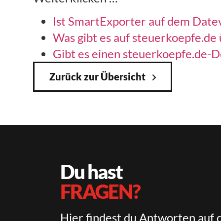
Ist SmartExporter auf dem Date
Was gibt es auf steuerkoepfe.de
Gibt es einen steuerkoepfe.de-
Zurück zur Übersicht
Du hast
FRAGEN?
Hier findest du Antworten auf 