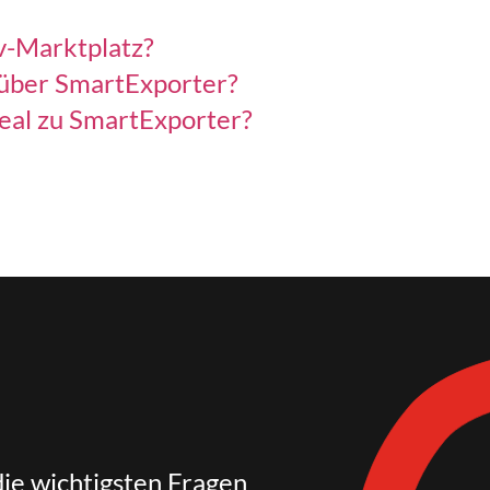
v-Marktplatz?
 über SmartExporter?
Deal zu SmartExporter?
die wichtigsten Fragen