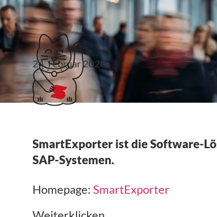
Klubticket buchen
24. Februar 2020
SmartExporter
SmartExporter ist die Software-L
SAP-Systemen.
Homepage:
SmartExporter
Weiterklicken …