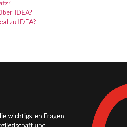
atz?
 über IDEA?
eal zu IDEA?
die wichtigsten Fragen
gliedschaft und