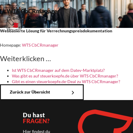
WTS CbCRmanager
22. Februar 2020
Webbasierte Lösung für Verrechnungspreisdokumentation
Homepage:
WTS CbCRmanager
Weiterklicken …
Ist WTS CbCRmanager auf dem Datev-Marktplatz?
Was gibt es auf steuerkoepfe.de über WTS CbCRmanager?
Gibt es einen steuerkoepfe.de-Deal zu WTS CbCRmanager?
Zurück zur Übersicht
Du hast
FRAGEN?
Hier findest du