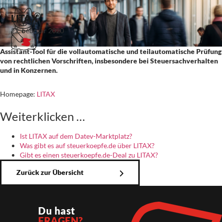
LITAX
22. Februar 2020
Assistant-Tool für die vollautomatische und teilautomatische Prüfung
von rechtlichen Vorschriften, insbesondere bei Steuersachverhalten
und in Konzernen.
Homepage:
LITAX
Weiterklicken …
Ist LITAX auf dem Datev-Marktplatz?
Was gibt es auf steuerkoepfe.de über LITAX?
Gibt es einen steuerkoepfe.de-Deal zu LITAX?
Zurück zur Übersicht
Du hast
FRAGEN?