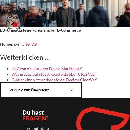
ClearVat
22. Februar 2020
EU-Umsatzsteuer-clearing für E-Commerce
Homepage:
ClearVat
Weiterklicken …
Ist ClearVat auf dem Datev-Marktplatz?
Was gibt es auf steuerkoepfe.de über ClearVat?
Gibt es einen steuerkoepfe.de-Deal zu ClearVat?
Zurück zur Übersicht
Du hast
FRAGEN?
Hier findest du