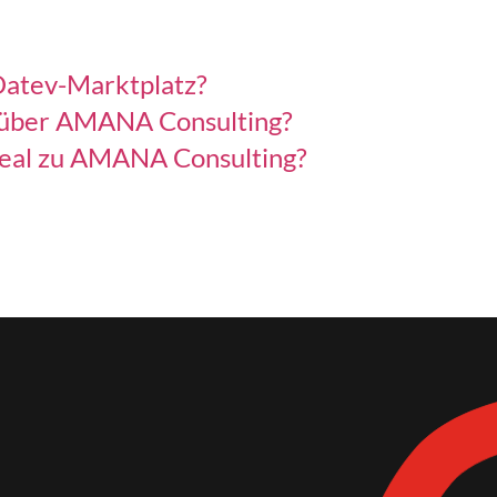
Datev-Marktplatz?
e über AMANA Consulting?
Deal zu AMANA Consulting?