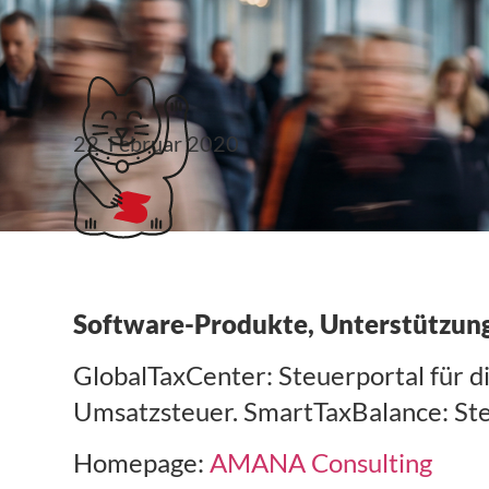
Klubticket buchen
22. Februar 2020
AMANA Consulting
Software-Produkte, Unterstützung
GlobalTaxCenter: Steuerportal für 
Umsatzsteuer. SmartTaxBalance: Steu
Homepage:
AMANA Consulting