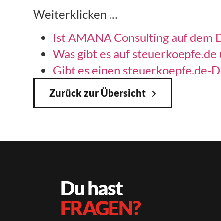
Weiterklicken …
Ist AMANA Consulting auf dem 
Was gibt es auf steuerkoepfe.d
Gibt es einen steuerkoepfe.de-
Zurück zur Übersicht
Du hast
FRAGEN?