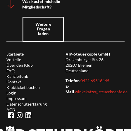
Was kostet mich die
Mitgliedschaft?
Weitere
Fragen
laden
Startseite
VIP-Steuerköpfe GmbH
Vorteile
Drakenburger Str. 26
Über den Klub
28207 Bremen
FAQ
Deutschland
Kanzleifunk
Telefon
0421 69516445
Kontakt
E-
Klubticket buchen
Mail
winkekatze@steuerkoepfe.de
Login
Impressum
Datenschutzerklärung
AGB