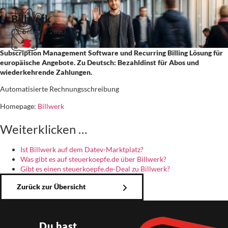
Billwerk
03. Februar 2020
Subscription Management Software und Recurring Billing Lösung für
europäische Angebote. Zu Deutsch: Bezahldinst für Abos und
wiederkehrende Zahlungen.
Automatisierte Rechnungsschreibung
Homepage:
Billwerk
Weiterklicken …
Ist Billwerk auf dem Datev-Marktplatz?
Was gibt es auf steuerkoepfe.de über Billwerk?
Gibt es einen steuerkoepfe.de-Deal zu Billwerk?
Zurück zur Übersicht
Du hast