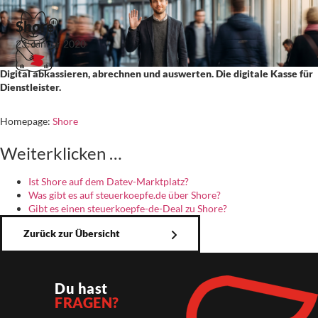
Shore
23. Januar 2020
Digital abkassieren, abrechnen und auswerten. Die digitale Kasse für
Dienstleister.
Homepage:
Shore
Weiterklicken …
Ist Shore auf dem Datev-Marktplatz?
Was gibt es auf steuerkoepfe.de über Shore?
Gibt es einen steuerkoepfe-de-Deal zu Shore?
Zurück zur Übersicht
Du hast
FRAGEN?