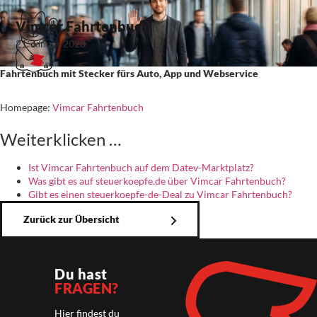
Vimcar Fahrtenbuch
21. Januar 2020
Fahrtenbuch mit Stecker fürs Auto, App und Webservice
Homepage:
Vimcar Fahrtenbuch
Weiterklicken …
Ist Vimcar Fahrtenbuch auf dem Datev-Marktplatz?
Was gibt es auf steuerkoepfe.de über Vimcar Fahrtenbuch?
Gibt es einen steuerkoepfe-de-Deal zu Vimcar Fahrtenbuch?
Zurück zur Übersicht
Du hast
FRAGEN?
Hier findest du