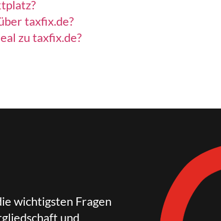
tplatz?
über taxfix.de?
al zu taxfix.de?
die wichtigsten Fragen
gliedschaft und