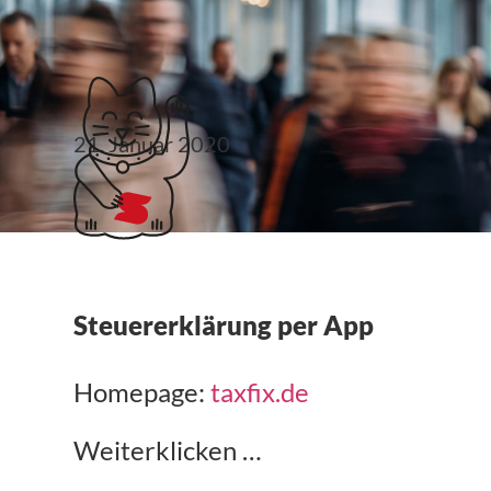
Klubticket buchen
21. Januar 2020
taxfix.de
Steuererklärung per App
Homepage:
taxfix.de
Weiterklicken …