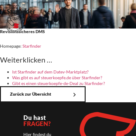
Starfinder
21. Januar 2020
Revisionssicheres DMS
Homepage:
Starfinder
Weiterklicken …
Ist Starfinder auf dem Datev-Marktplatz?
Was gibt es auf steuerkoepfe.de über Starfinder?
Gibt es einen steuerkoepfe-de-Deal zu Starfinder?
Zurück zur Übersicht
Du hast
FRAGEN?
Hier findest du