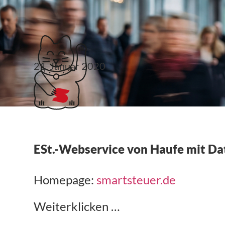
Klubticket buchen
21. Januar 2020
smartsteuer.de
ESt.-Webservice von Haufe mit Da
Homepage:
smartsteuer.de
Weiterklicken …