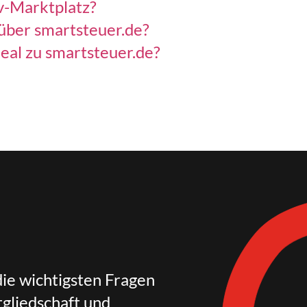
v-Marktplatz?
 über smartsteuer.de?
eal zu smartsteuer.de?
die wichtigsten Fragen
gliedschaft und