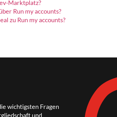
tev-Marktplatz?
 über Run my accounts?
eal zu Run my accounts?
die wichtigsten Fragen
gliedschaft und