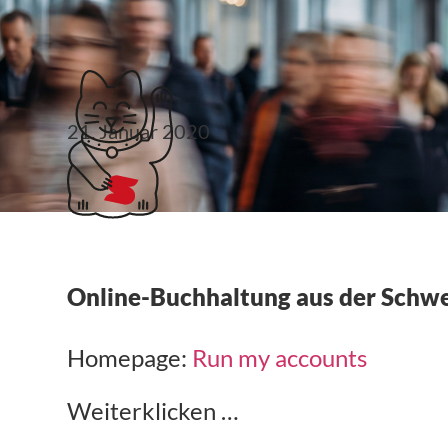
Klubticket buchen
21. Januar 2020
Run my accounts
Online-Buchhaltung aus der Schwe
Homepage:
Run my accounts
Weiterklicken …