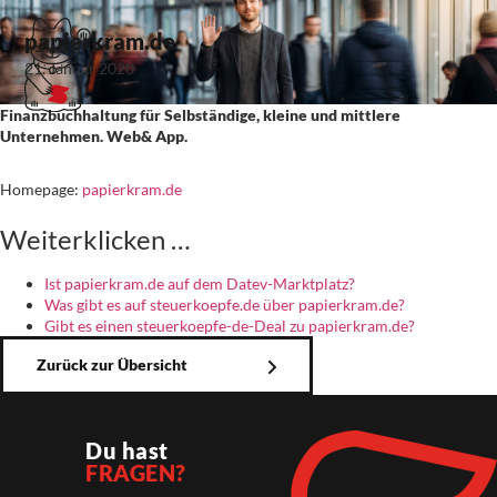
papierkram.de
21. Januar 2020
Finanzbuchhaltung für Selbständige, kleine und mittlere
Unternehmen. Web& App.
Homepage:
papierkram.de
Weiterklicken …
Ist papierkram.de auf dem Datev-Marktplatz?
Was gibt es auf steuerkoepfe.de über papierkram.de?
Gibt es einen steuerkoepfe-de-Deal zu papierkram.de?
Zurück zur Übersicht
Du hast
FRAGEN?