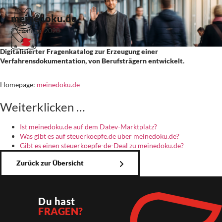
meinedoku.de
21. Januar 2020
Digitalisierter Fragenkatalog zur Erzeugung einer
Verfahrensdokumentation, von Berufsträgern entwickelt.
Homepage:
meinedoku.de
Weiterklicken …
Ist meinedoku.de auf dem Datev-Marktplatz?
Was gibt es auf steuerkoepfe.de über meinedoku.de?
Gibt es einen steuerkoepfe-de-Deal zu meinedoku.de?
Zurück zur Übersicht
Du hast
FRAGEN?