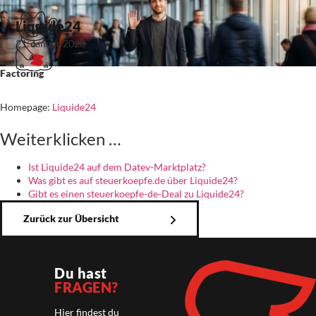
Liquide24
21. Januar 2020
Factoring
Homepage:
Liquide24
Weiterklicken …
Ist Liquide24 auf dem Datev-Marktplatz?
Was gibt es auf steuerkoepfe.de über Liquide24?
Gibt es einen steuerkoepfe-de-Deal zu Liquide24?
Zurück zur Übersicht
Du hast
FRAGEN?
Hier findest du