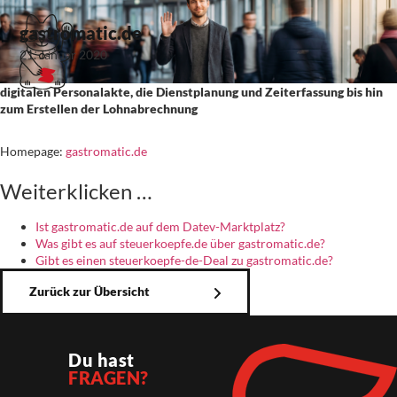
gastromatic.de
21. Januar 2020
digitalen Personalakte, die Dienstplanung und Zeiterfassung bis hin
zum Erstellen der Lohnabrechnung
Homepage:
gastromatic.de
Weiterklicken …
Ist gastromatic.de auf dem Datev-Marktplatz?
Was gibt es auf steuerkoepfe.de über gastromatic.de?
Gibt es einen steuerkoepfe-de-Deal zu gastromatic.de?
Zurück zur Übersicht
Du hast
FRAGEN?