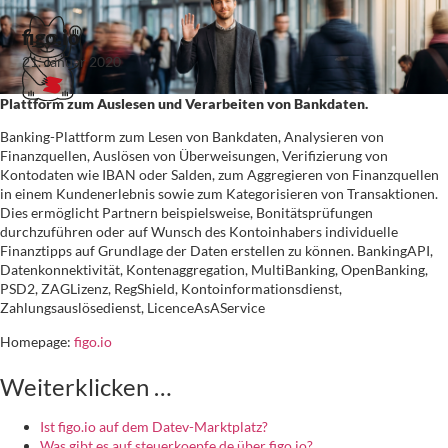
figo.io
21. Januar 2020
Plattform zum Auslesen und Verarbeiten von Bankdaten.
Banking-Plattform zum Lesen von Bankdaten, Analysieren von
Finanzquellen, Auslösen von Überweisungen, Verifizierung von
Kontodaten wie IBAN oder Salden, zum Aggregieren von Finanzquellen
in einem Kundenerlebnis sowie zum Kategorisieren von Transaktionen.
Dies ermöglicht Partnern beispielsweise, Bonitätsprüfungen
durchzuführen oder auf Wunsch des Kontoinhabers individuelle
Finanztipps auf Grundlage der Daten erstellen zu können. BankingAPI,
Datenkonnektivität, Kontenaggregation, MultiBanking, OpenBanking,
PSD2, ZAGLizenz, RegShield, Kontoinformationsdienst,
Zahlungsauslösedienst, LicenceAsAService
Homepage:
figo.io
Weiterklicken …
Ist figo.io auf dem Datev-Marktplatz?
Was gibt es auf steuerkoepfe.de über figo.io?