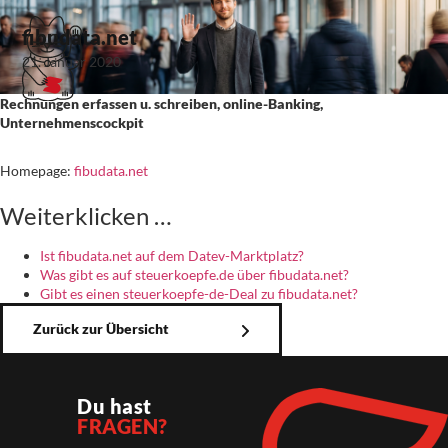
fibudata.net
21. Januar 2020
Rechnungen erfassen u. schreiben, online-Banking,
Unternehmenscockpit
Homepage:
fibudata.net
Weiterklicken …
Ist fibudata.net auf dem Datev-Marktplatz?
Was gibt es auf steuerkoepfe.de über fibudata.net?
Gibt es einen steuerkoepfe-de-Deal zu fibudata.net?
Zurück zur Übersicht
Du hast
FRAGEN?